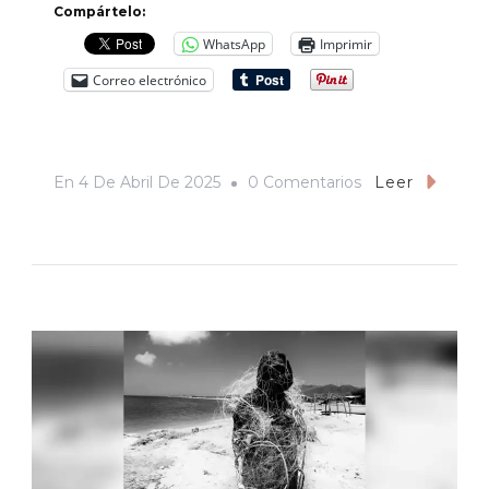
Compártelo:
WhatsApp
Imprimir
Correo electrónico
En
En
4 De Abril De 2025
0 Comentarios
Leer
Agua,
Minería
Y
Municipio:
El
Río
Sonora,
Grupo
México