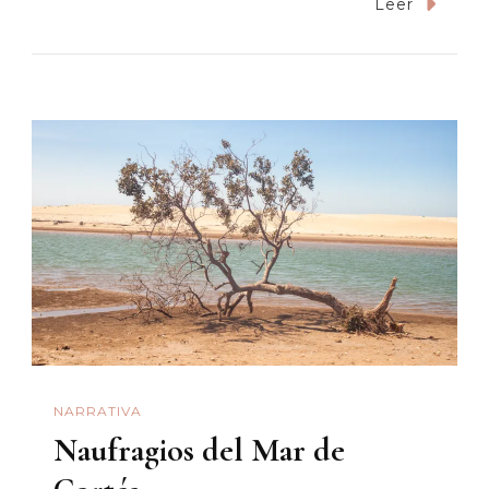
A
Leer
Veinte
Años
De
La
Comuna
De
Oaxaca
NARRATIVA
Naufragios del Mar de