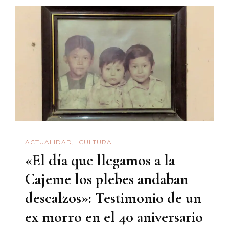
(re)encuentr
Entre
Amigos
Que
Leen
Y
Discuten
ACTUALIDAD
CULTURA
«El día que llegamos a la
Cajeme los plebes andaban
descalzos»: Testimonio de un
ex morro en el 40 aniversario