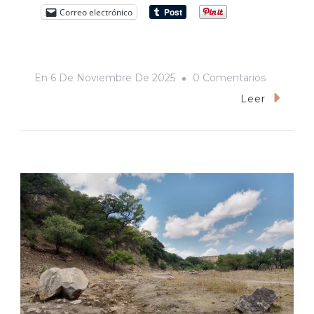
Correo electrónico
En
En
6 De Noviembre De 2025
0 Comentarios
Indignaci
Leer
En
Marcha:
La
Memoria
Que
Arde
Otra
Vez
En
Hermosill