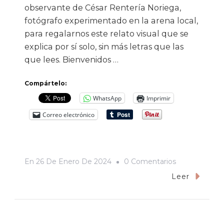
observante de César Rentería Noriega,
fotógrafo experimentado en la arena local,
para regalarnos este relato visual que se
explica por sí solo, sin más letras que las
que lees. Bienvenidos …
Compártelo:
WhatsApp
Imprimir
Correo electrónico
En
En
26 De Enero De 2024
0 Comentarios
Crónica
Leer
Visual
De
Un