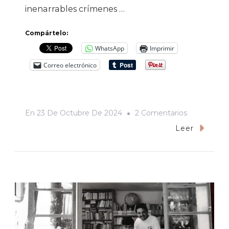
inenarrables crímenes …
Compártelo:
WhatsApp
Imprimir
Correo electrónico
En
En
23 De Octubre De 2024
2 Comentarios
Etchohuaqu
Leer
Sin
Fernando.
In
Memoriam