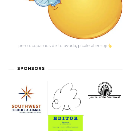
Ex
Morro
En
El
40
pero ocupamos de tu ayuda, pícale al emoji
Aniversario
De
Un
SPONSORS
Barrio
Chingón