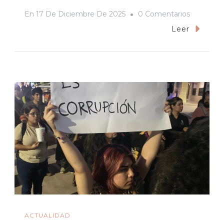
En
En
17 De Diciembre De 2025
0 Comentarios
Roja
Leer
Como
La
Sangre
Del
Toro
ACTUALIDAD