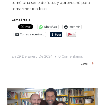
tomé una serie de fotos y aproveché para
tomarme una foto …
Compártelo:
WhatsApp
Imprimir
Correo electrónico
En
En
29 De Enero De 2024
0 Comentarios
Mi
Leer
Fotografía
Con
Gerardo
Cornejo