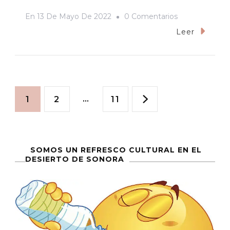
En
En
13 De Mayo De 2022
0 Comentarios
«El
Leer
Día
Que
Llegamos
Paginación
A
Página
Página
…
Página
1
2
11
La
de
Cajeme
Los
entradas
SOMOS UN REFRESCO CULTURAL EN EL
Plebes
DESIERTO DE SONORA
Andaban
Descalzos»:
Testimonio
De
Un