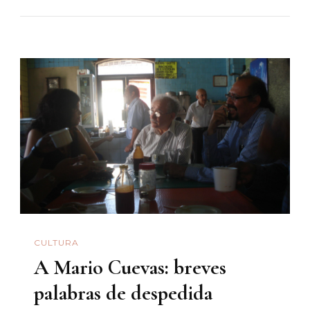
El
Bueno,
El
Malo
Y
El
Feo
CULTURA
A Mario Cuevas: breves
palabras de despedida