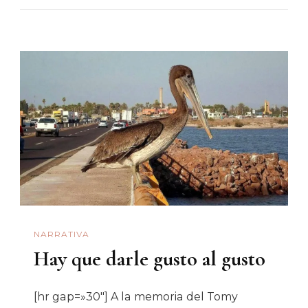
Mejores
Películas
De
2017
(según
El
Tío
Oscar)
NARRATIVA
Hay que darle gusto al gusto
[hr gap=»30″] A la memoria del Tomy