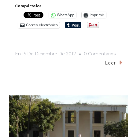
Compártelo:
WhatsApp
Imprimir
Correo electrónico
En
En
15 De Diciembre De 2017
0 Comentarios
«Star
Leer
Wars:
Los
Últimos
Jedi»:
Los
Últimos
Serán
Los