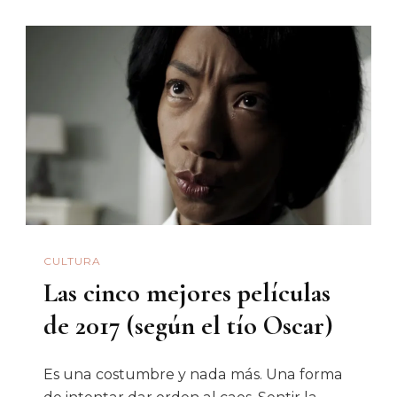
Sonora
Aprobó
«un
Presupue
Austero,
Acorde
A
La
Realidad
Ciudadan
CULTURA
Y
Las cinco mejores películas
Que
Prioriza
de 2017 (según el tío Oscar)
La
Inversión
Es una costumbre y nada más. Una forma
En