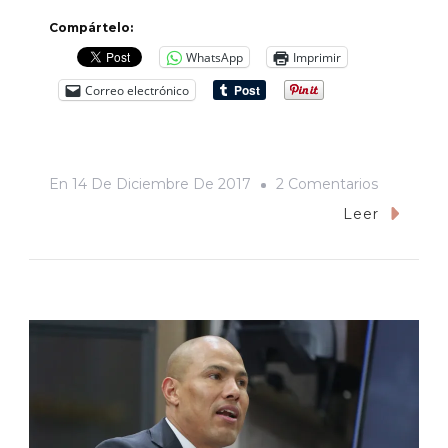
Compártelo:
WhatsApp
Imprimir
Correo electrónico
En
En
14 De Diciembre De 2017
2 Comentarios
La
Leer
Casa
De
Las
Delicias