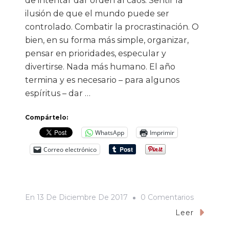
de intentar dar orden al caos. Sentir la
La
ilusión de que el mundo puede ser
controlado. Combatir la procrastinación. O
Gente»
bien, en su forma más simple, organizar,
pensar en prioridades, especular y
divertirse. Nada más humano. El año
termina y es necesario – para algunos
espíritus – dar …
Compártelo:
WhatsApp
Imprimir
Correo electrónico
En
En
13 De Diciembre De 2017
0 Comentarios
Las
Leer
Cinco