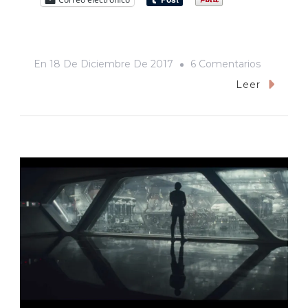
En
En
18 De Diciembre De 2017
6 Comentarios
El
Leer
FAOT
Pierde
Fuelle