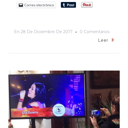
Correo electrónico
En
En
28 De Diciembre De 2017
0 Comentarios
El
Leer
Paisaje
Urbano:
Solsticio
De
Diciembr