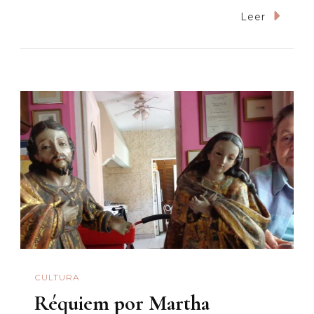
A
Leer
Mario
Cuevas:
Breves
Palabras
De
Despedid
CULTURA
Réquiem por Martha