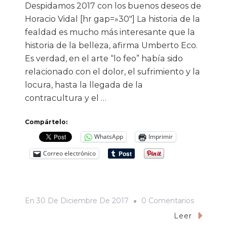
Despidamos 2017 con los buenos deseos de
Horacio Vidal [hr gap=»30″] La historia de la
fealdad es mucho más interesante que la
historia de la belleza, afirma Umberto Eco.
Es verdad, en el arte “lo feo” había sido
relacionado con el dolor, el sufrimiento y la
locura, hasta la llegada de la
contracultura y el …
Compártelo:
WhatsApp
Imprimir
Correo electrónico
En
En
30 De Diciembre De 2017
0 Comentarios
«Extraordi
Leer