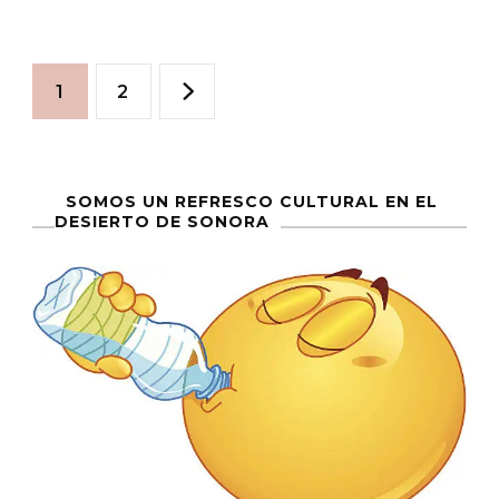
Darle
Gusto
Paginación
Al
Página
Página
1
2
Gusto
de
entradas
SOMOS UN REFRESCO CULTURAL EN EL
DESIERTO DE SONORA