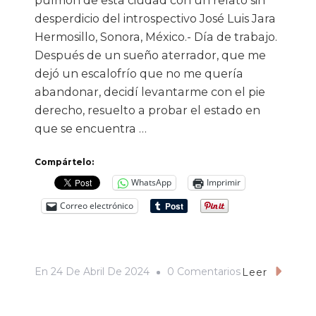
pulmón de esta ciudad con un relato sin
desperdicio del introspectivo José Luis Jara
Hermosillo, Sonora, México.- Día de trabajo.
Después de un sueño aterrador, que me
dejó un escalofrío que no me quería
abandonar, decidí levantarme con el pie
derecho, resuelto a probar el estado en
que se encuentra …
Compártelo:
WhatsApp
Imprimir
Correo electrónico
En
En
24 De Abril De 2024
0 Comentarios
Leer
Con
Los