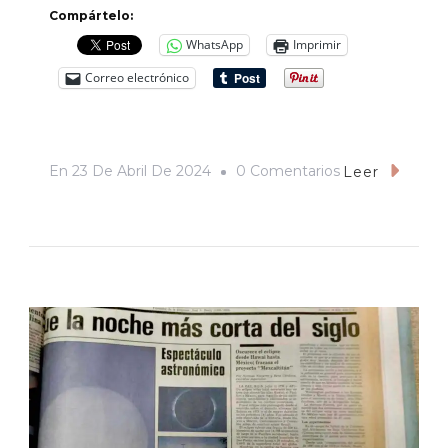
Compártelo:
WhatsApp
Imprimir
Correo electrónico
En
En
23 De Abril De 2024
0 Comentarios
Leer
DESDE
EL
COLEGIO
/
La
Cultura:
Hacia
Una
Democracia