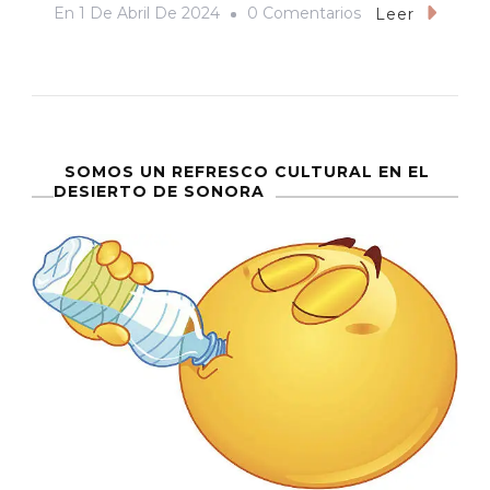
En
En
1 De Abril De 2024
0 Comentarios
Leer
«Garra
De
Hierro»,
O
Las
SOMOS UN REFRESCO CULTURAL EN EL
DESIERTO DE SONORA
Complejidades
De
La
Masculinidad