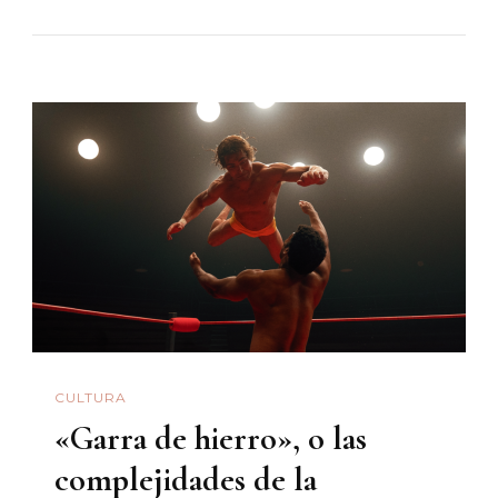
Encontrar
El
Sonido
De
Sonora»:
Entrevista
A
Óscar
Mayoral,
A
Propósito
De
CULTURA
La
«Garra de hierro», o las
«Suite
Sonorense:
complejidades de la
La