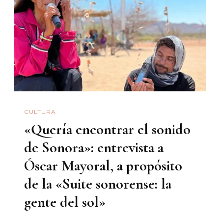
Crónica
De
La
Presentación
Del
Poemario
«Saltar
CULTURA
La
«Quería encontrar el sonido
Noche»
(2024)
de Sonora»: entrevista a
Óscar Mayoral, a propósito
de la «Suite sonorense: la
gente del sol»