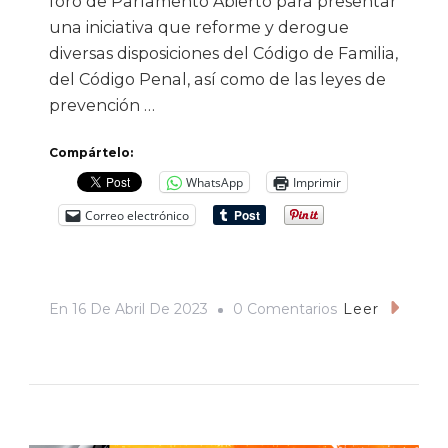
foro de Parlamento Abierto para presentar
una iniciativa que reforme y derogue
diversas disposiciones del Código de Familia,
del Código Penal, así como de las leyes de
prevención …
Compártelo:
WhatsApp
Imprimir
Correo electrónico
En
En
16 De Abril De 2023
0 Comentarios
Leer
Realizan
Parlamento
Abierto
Sobre