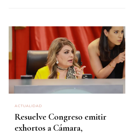
Exposición
De
Arte
Indígena
De
Sonora
“Maampo
Yari”
En
Arizona
ACTUALIDAD
Resuelve Congreso emitir
exhortos a Cámara,