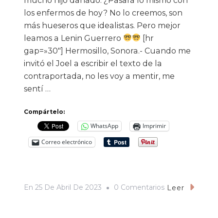
mucho hijo dañado. ¿Pasará lo mismo con
los enfermos de hoy? No lo creemos, son
más hueseros que idealistas. Pero mejor
leamos a Lenin Guerrero
[hr
gap=»30″] Hermosillo, Sonora.- Cuando me
invitó el Joel a escribir el texto de la
contraportada, no les voy a mentir, me
sentí …
Compártelo:
WhatsApp
Imprimir
Correo electrónico
En
En
25 De Abril De 2023
0 Comentarios
Leer
«Trotsky»
Y