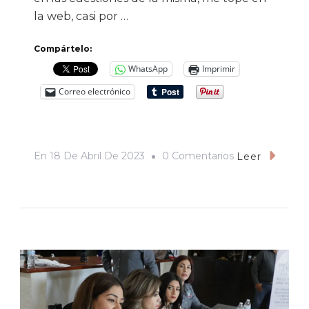
la web, casi por …
Compártelo:
WhatsApp
Imprimir
Correo electrónico
En
En
18 De Abril De 2023
0 Comentarios
Leer
Oh,
Sorpresa,
Las
Montoneras
Vienen
A
Hermosillo