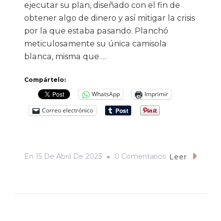
ejecutar su plan, diseñado con el fin de
obtener algo de dinero y así mitigar la crisis
por la que estaba pasando. Planchó
meticulosamente su única camisola
blanca, misma que …
Compártelo:
WhatsApp
Imprimir
Correo electrónico
En
En
15 De Abril De 2023
0 Comentarios
Leer
El
Principito