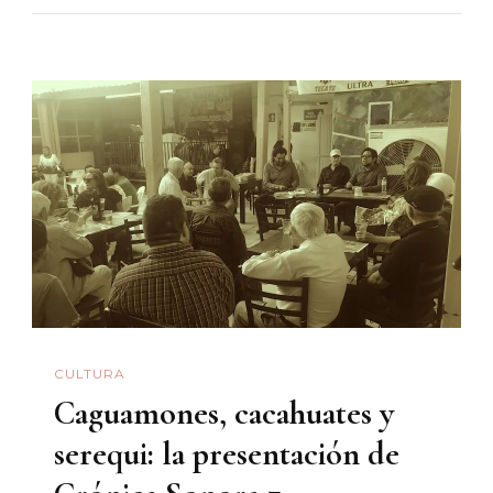
El
Tufo
A
Siglo
XX
CULTURA
Caguamones, cacahuates y
serequi: la presentación de