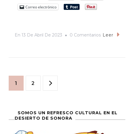
Correo electrónico
En
En
13 De Abril De 2023
0 Comentarios
Leer
Crónica
De
Una
Visita
Paginación
Al
Página
Página
1
2
«F.
de
VALENZUELA»
entradas
SOMOS UN REFRESCO CULTURAL EN EL
DESIERTO DE SONORA