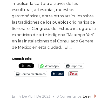
impulsar la cultura a través de las
esculturas, artesanías, muestras
gastronómicas, entre otros artículos sobre
las tradiciones de los pueblos originarios de
Sonora, el Congreso del Estado inauguró la
exposición de arte indígena “Maampo Yari”
en las instalaciones del Consulado General
de México en esta ciudad. El …
Compártelo:
WhatsApp
Imprimir
Correo electrónico
En
En
14 De Abril De 2023
0 Comentarios
Leer
Inauguran