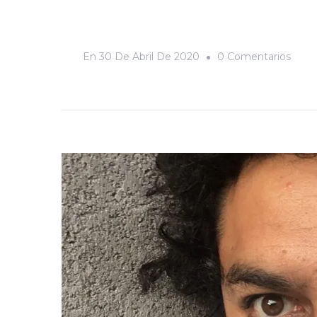
En
En
30 De Abril De 2020
0 Comentarios
Entr
La
Pand
Y
La
Luch
Socia