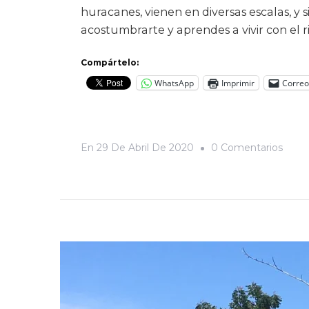
huracanes, vienen en diversas escalas, y 
acostumbrarte y aprendes a vivir con el ri
Compártelo:
WhatsApp
Imprimir
Correo
En
En
29 De Abril De 2020
0 Comentarios
Cuan
Tiene
Un
Martil
Todo
Los
Aisla
Pare