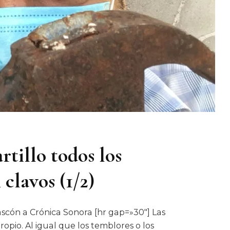
tillo todos los
clavos (1/2)
cón​ a Crónica Sonora [hr gap=»30″] Las
opio. Al igual que los temblores o los