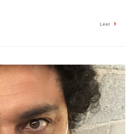
Leer
e
emia
a
l