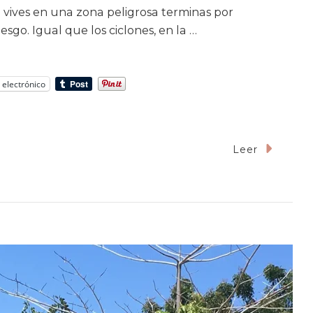
si vives en una zona peligrosa terminas por
esgo. Igual que los ciclones, en la …
 electrónico
Leer
do
s
lo
s
mientos
cen