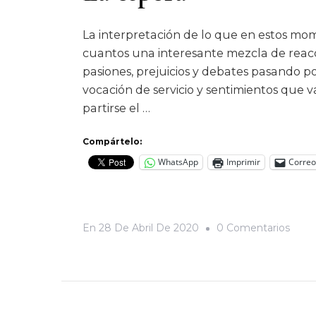
La interpretación de lo que en estos mo
cuantos una interesante mezcla de rea
pasiones, prejuicios y debates pasando p
vocación de servicio y sentimientos que v
partirse el …
Compártelo:
WhatsApp
Imprimir
Correo
En
En
28 De Abril De 2020
0 Comentarios
La
Espe