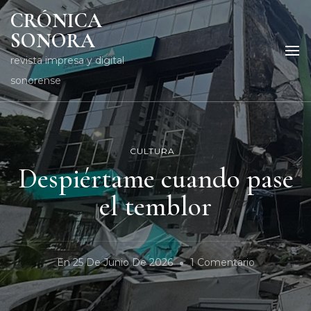
CRÓNICA
SONORA
revista impresa y digital
sonorense
CULTURA
Despiértame cuando pase
el temblor
En
En
25 De Junio De 2026
1 Comentario
Despiérta
Cuando