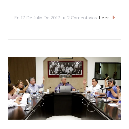
En
En
17 De Julio De 2017
2 Comentarios
Leer
Cuando
Hacer
Política
Se
Confunde
Con
El
Espectáculo