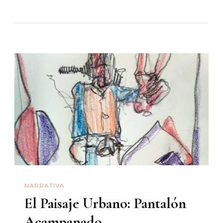
Don
Excepcional»:
La
Novia
De
«El
Jeremías»
NARRATIVA
El Paisaje Urbano: Pantalón
Acampanado