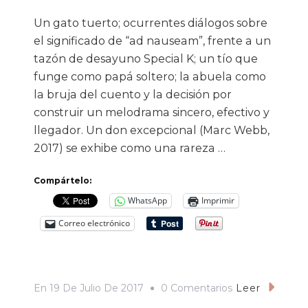
Un gato tuerto; ocurrentes diálogos sobre
el significado de “ad nauseam”, frente a un
tazón de desayuno Special K; un tío que
funge como papá soltero; la abuela como
la bruja del cuento y la decisión por
construir un melodrama sincero, efectivo y
llegador. Un don excepcional (Marc Webb,
2017) se exhibe como una rareza …
Compártelo:
WhatsApp
Imprimir
Correo electrónico
En
En
19 De Julio De 2017
0 Comentarios
Leer
«Un