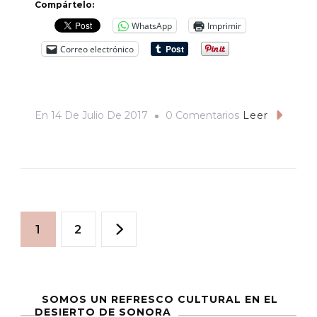
Compártelo:
WhatsApp
Imprimir
Correo electrónico
En
En
14 De Julio De 2017
0 Comentarios
Leer
…
Y
Esta
Es
Paginación
La
Página
Página
1
2
Metodología
de
Para
Elegir
entradas
SOMOS UN REFRESCO CULTURAL EN EL
Al
DESIERTO DE SONORA