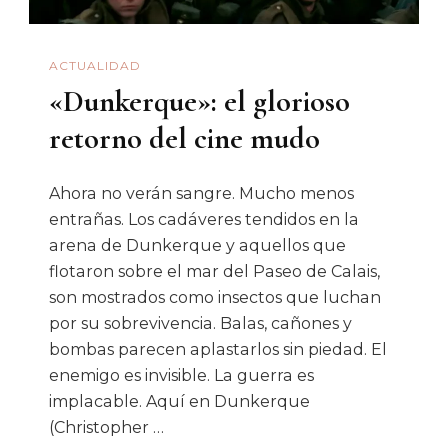
Nueva
Convocatoria
ACTUALIDAD
«sólo
«Dunkerque»: el glorioso
Para
Mujeres»
retorno del cine mudo
Ahora no verán sangre. Mucho menos
entrañas. Los cadáveres tendidos en la
arena de Dunkerque y aquellos que
flotaron sobre el mar del Paseo de Calais,
son mostrados como insectos que luchan
por su sobrevivencia. Balas, cañones y
bombas parecen aplastarlos sin piedad. El
enemigo es invisible. La guerra es
implacable. Aquí en Dunkerque
(Christopher …