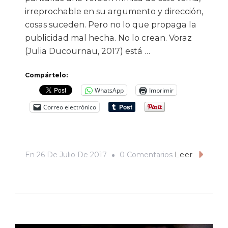
irreprochable en su argumento y dirección,
cosas suceden. Pero no lo que propaga la
publicidad mal hecha. No lo crean. Voraz
(Julia Ducournau, 2017) está …
Compártelo:
WhatsApp
Imprimir
Correo electrónico
En
En
26 De Julio De 2017
0 Comentarios
Leer
«Voraz»:
Somos
Lo
Que