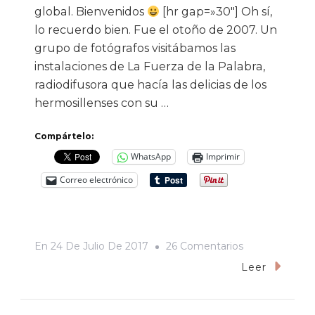
global. Bienvenidos
[hr gap=»30″] Oh sí,
lo recuerdo bien. Fue el otoño de 2007. Un
grupo de fotógrafos visitábamos las
instalaciones de La Fuerza de la Palabra,
radiodifusora que hacía las delicias de los
hermosillenses con su …
Compártelo:
WhatsApp
Imprimir
Correo electrónico
En
En
24 De Julio De 2017
26 Comentarios
La
Leer
Noche
Que