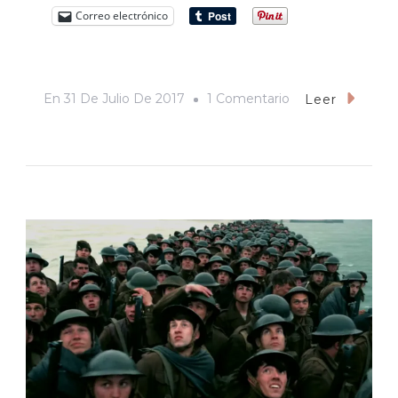
Correo electrónico
En
En
31 De Julio De 2017
1 Comentario
Leer
La
Comisión
De
Selección
Anticorrupción
Admite
Que
«la
Regó»
Y
Anuncia