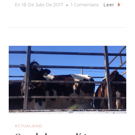
En
En
18 De Julio De 2017
1 Comentario
Leer
El
Paisaje
Urbano: Pantalón
Acampanado
ACTUALIDAD