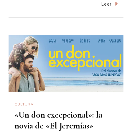
Entre
Leer
Zombies
Y
Sapiosexuales
Nos
Entendemos
CULTURA
«Un don excepcional»: la
novia de «El Jeremías»