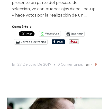
presente en parte del proceso de
selección, ve con buenos ojos dicho line-up
y hace votos por la realización de un …
Compártelo:
WhatsApp
Imprimir
Correo electrónico
En
En
27 De Julio De 2017
0 Comentarios
Leer
Mucho
Cuarto
Bate
En
El
Comité