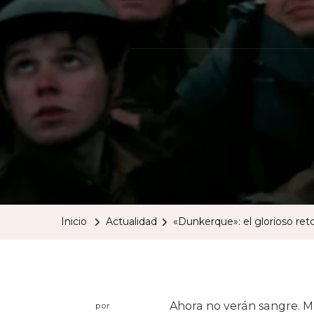
Inicio
Actualidad
«Dunkerque»: el glorioso re
Ahora no verán sangre. M
por