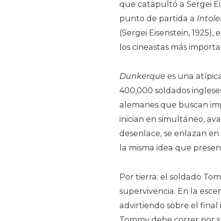
que catapultó a Sergei E
punto de partida a
Intol
(Sergei Eisenstein, 1925),
los cineastas más importa
Dunkerque
es una atípica
400,000 soldados ingleses
alemanes que buscan impe
inician en simultáneo, av
desenlace, se enlazan en 
la misma idea que prese
Por tierra: el soldado To
supervivencia. En la escen
advirtiendo sobre el fina
Tommy debe correr por su