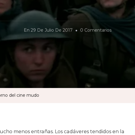
En
En
29 De Julio De 2017
0 Comentarios
«Dunkerqu
El
Glorioso
Retorno
Del
Cine
Mudo
torno del cine mudo
ucho menos entrañas. Los cadáveres tendidos en la