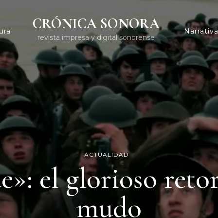
CRÓNICA SONORA
ura
Narrativ
revista impresa y digital sonorense
ACTUALIDAD
»: el glorioso retor
mudo