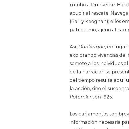
rumbo a Dunkerke. Ha ate
acudir al rescate. Navega
(Barry Keoghan); ellos en
patriotismo, ajeno al cam
Así,
Dunkerque
, en lugar
explorando vivencias de lo
somete a los individuos al 
de la narración se presen
del tiempo resulta aquí u
la acción, sino el suspen
Potemkin
, en 1925.
Los parlamentos son breve
información necesaria par