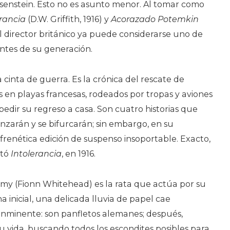
isenstein. Esto no es asunto menor. Al tomar como
erancia
(D.W. Griffith, 1916) y
Acorazado Potemkin
 el director británico ya puede considerarse uno de
ntes de su generación.
 cinta de guerra. Es la crónica del rescate de
 en playas francesas, rodeados por tropas y aviones
dir su regreso a casa. Son cuatro historias que
anzarán y se bifurcarán; sin embargo, en su
frenética edición de suspenso insoportable. Exacto,
ntó
Intolerancia
, en 1916.
mmy (Fionn Whitehead) es la rata que actúa por su
a inicial, una delicada lluvia de papel cae
l inminente: son panfletos alemanes; después,
 vida, buscando todos los escondites posibles para