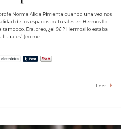
profe Norma Alicia Pimienta cuando una vez nos
alidad de los espacios culturales en Hermosillo.
a tampoco. Era, creo, ¿el 96’? Hermosillo estaba
ulturales” (no me …
 electrónico
En
Leer
La
Cumbia
No
iene
La