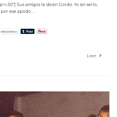
p=»30″] Sus amigos le dicen Gordo. Yo sin serlo,
o por ese apodo …
 electrónico
Leer
ngre
e
a
isión
lpita