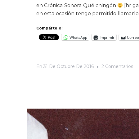
en Crónica Sonora Qué chingón
[hr ga
en esta ocasión tengo permitido llamarl
Compártelo:
WhatsApp
Imprimir
Correo
En
En
31 De Octubre De 2016
2 Comentarios
La
Sa
D
Un
Pr
Pa
En
La