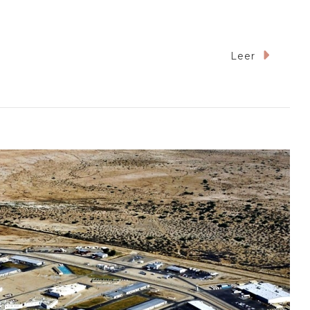
n
Leer
Qué
ulpa
iene
eremías?