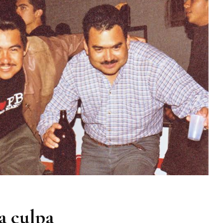
rne
e
wboy
a culpa