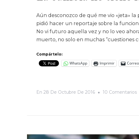
Aún desconozco de qué me vio «jeta» la 
pidió hacer un reportaje sobre la funcion
No vi futuro aquella vez y no lo veo ahor
muerto, no solo en muchas “cuestiones c
Compártelo:
WhatsApp
Imprimir
Correo
En
28 De Octubre De 2016
10 Comentarios
T