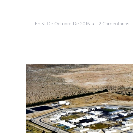
E
En
31 De Octubre De 2016
12 Comentarios
¿
C
T
El
J