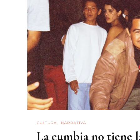
Ca
D
Un
Co
CULTURA
NARRATIVA
La cumbia no tiene l