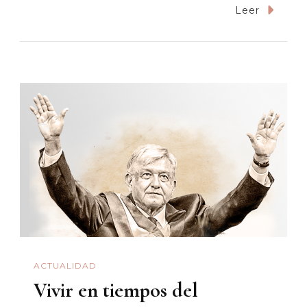
De
Leer
Sueños
Imperiale
Y
Resistenc
Culturales
A
Dejar
La
Ubre
Académic
Culturosa
ACTUALIDAD
Vivir en tiempos del