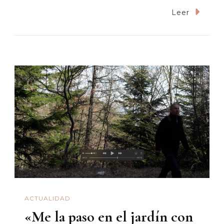
Sobre
Leer
Ese
Tablazo
De
Cuatro
Esquinas
Tan
Esperado
ACTUALIDAD
«Me la paso en el jardín con