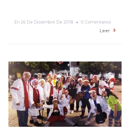
En
En
26 De Diciembre De 2018
0 Comentarios
¿Mary
Leer
Poppins
Es
Alumna
Del
Colegio
Hogwart