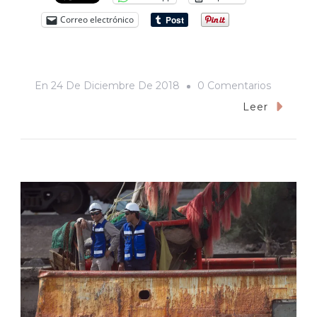
Correo electrónico
En
En
24 De Diciembre De 2018
0 Comentarios
Villancico
Leer
Al
Estilo
Médicos
De
La
Risa