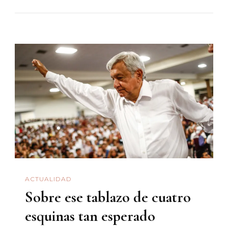
2019,
Hacienda
De
Sonora
Propone
78%
Para
Desarrollo
Social,
18%
Para
Gobierno
ACTUALIDAD
Y
Sobre ese tablazo de cuatro
4%
Para
esquinas tan esperado
Desarrollo