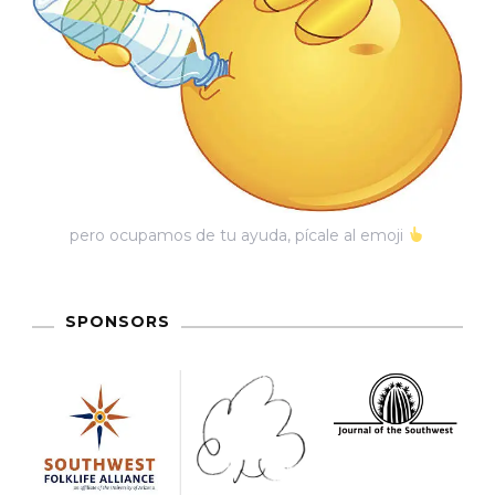
Vino».
A
La
Memoria
De
Javier
Ramírez
pero ocupamos de tu ayuda, pícale al emoji
Limón
SPONSORS