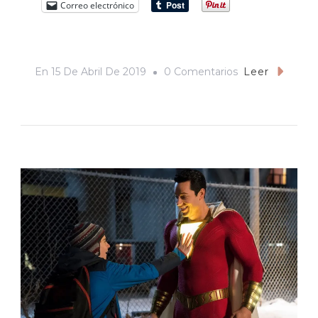
Correo electrónico
En
En
15 De Abril De 2019
0 Comentarios
Leer
Relato
De
La
Aparición
De
Los
Encapuchados
En
San
Pedro
Apóstol