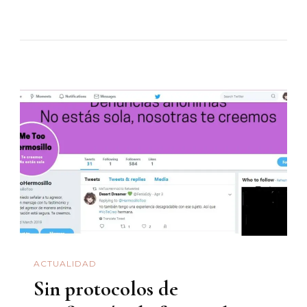
Crónicas
Del
Desierto
(de
Dos
En
Dos)
ACTUALIDAD
Sin protocolos de