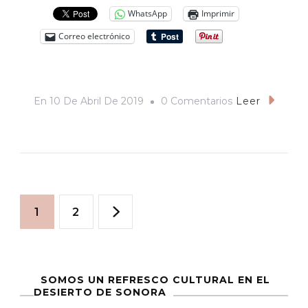
WhatsApp
Imprimir
Correo electrónico
En
En
10 De Abril De 2019
0 Comentarios
Leer
«¡Shazam!»,
O
La
Edad
Paginación
De
Página
Página
1
2
La
de
Inocencia
entradas
SOMOS UN REFRESCO CULTURAL EN EL
DESIERTO DE SONORA