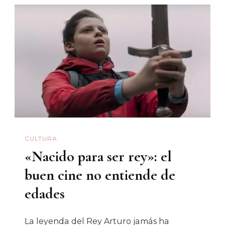
Eso? -
Es
Un
Fariseo
CULTURA
«Nacido para ser rey»: el
buen cine no entiende de
edades
La leyenda del Rey Arturo jamás ha