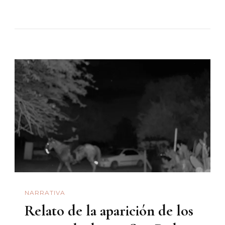
«Nacido
Para
Ser
Rey»:
El
Buen
Cine
No
Entiende
De
Edades
NARRATIVA
Relato de la aparición de los