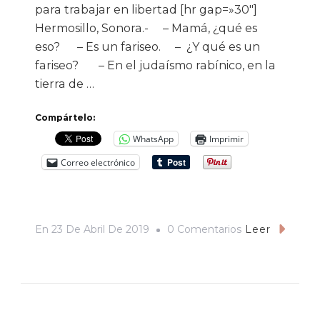
para trabajar en libertad [hr gap=»30″]
Hermosillo, Sonora.- – Mamá, ¿qué es
eso? – Es un fariseo. – ¿Y qué es un
fariseo? – En el judaísmo rabínico, en la
tierra de …
Compártelo:
WhatsApp
Imprimir
Correo electrónico
En
En
23 De Abril De 2019
0 Comentarios
Leer
–
Mamá,
¿qué
Es