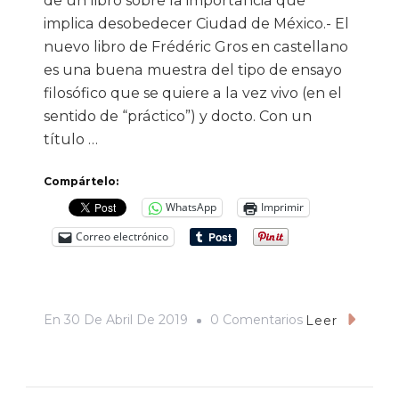
de un libro sobre la importancia que
implica desobedecer Ciudad de México.- El
nuevo libro de Frédéric Gros en castellano
es una buena muestra del tipo de ensayo
filosófico que se quiere a la vez vivo (en el
sentido de “práctico”) y docto. Con un
título …
Compártelo:
WhatsApp
Imprimir
Correo electrónico
En
En
30 De Abril De 2019
0 Comentarios
Leer
Desobedecer