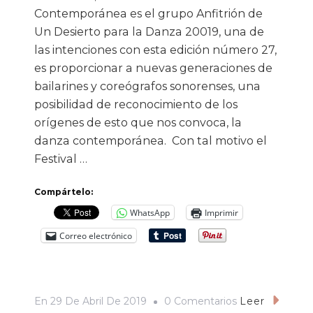
Contemporánea es el grupo Anfitrión de
Un Desierto para la Danza 20019, una de
las intenciones con esta edición número 27,
es proporcionar a nuevas generaciones de
bailarines y coreógrafos sonorenses, una
posibilidad de reconocimiento de los
orígenes de esto que nos convoca, la
danza contemporánea. Con tal motivo el
Festival …
Compártelo:
WhatsApp
Imprimir
Correo electrónico
En
En
29 De Abril De 2019
0 Comentarios
Leer