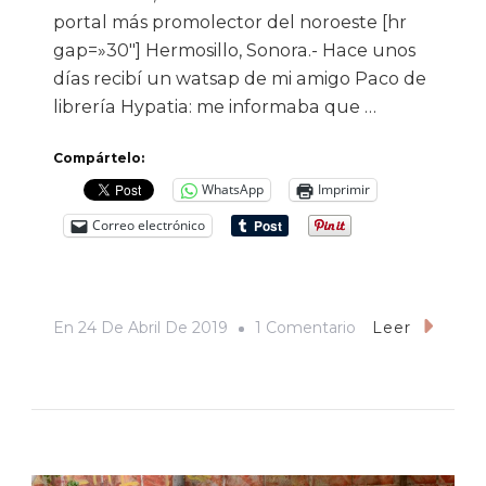
portal más promolector del noroeste [hr
gap=»30″] Hermosillo, Sonora.- Hace unos
días recibí un watsap de mi amigo Paco de
librería Hypatia: me informaba que …
Compártelo:
WhatsApp
Imprimir
Correo electrónico
En
En
24 De Abril De 2019
1 Comentario
Leer
La
Lectura,
¿un
Negocio
O