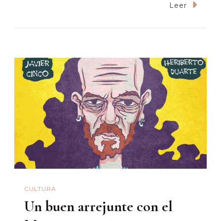
Don
Leer
Leo
Sandoval,
Un
Héroe
De
La
Cultura
Sonorense
Que
Merece
Un
Monument
CULTURA
Un buen arrejunte con el