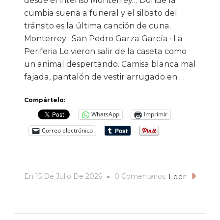
desde el intenso Monterrey… Donde la
cumbia suena a funeral y el silbato del
tránsito es la última canción de cuna.
Monterrey · San Pedro Garza García · La
Periferia Lo vieron salir de la caseta como
un animal despertando. Camisa blanca mal
fajada, pantalón de vestir arrugado en …
Compártelo:
WhatsApp
Imprimir
Correo electrónico
En
En
15 De Julio De 2026
0 Comentarios
Leer
El
Orangután