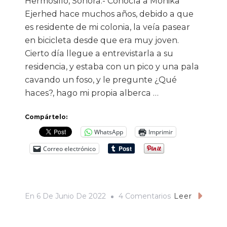
Hermosillo, Sonora.- Conocía a Mónika
Negro
Ejerhed hace muchos años, debido a que
Durazo;
es residente de mi colonia, la veía pasear
Pero
en bicicleta desde que era muy joven.
Lo
Cierto día llegue a entrevistarla a su
Demás
residencia, y estaba con un pico y una pala
cavando un foso, y le pregunte ¿Qué
No
haces?, hago mi propia alberca …
Es
Cierto”.
Compártelo:
Entrevista
WhatsApp
Imprimir
A
Correo electrónico
Rubén
Durazo,
El
En
En
6 De Junio De 2022
4 Comentarios
Leer
Lugarteniente
Mónika
Del
Ejerhed: