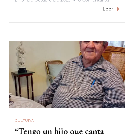
En
31 De Octubre De 2023
0 Comentarios
Un
Leer
Buen
Arrejunte
Con
El
Mastuerzo
CULTURA
“Tengo un hijo que canta