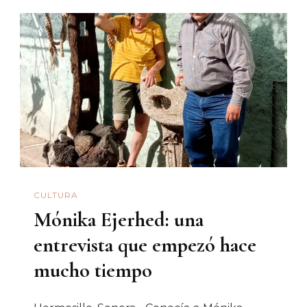
Canta
Muy
Bien,
Me
Dijo
El
Papá
De
Luis
CULTURA
Miguel,
Mónika Ejerhed: una
Y
Se
entrevista que empezó hace
Lo
mucho tiempo
Presenté
Al