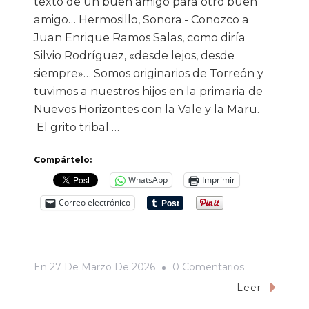
texto de un buen amigo para otro buen
amigo… Hermosillo, Sonora.- Conozco a
Juan Enrique Ramos Salas, como diría
Silvio Rodríguez, «desde lejos, desde
siempre»… Somos originarios de Torreón y
tuvimos a nuestros hijos en la primaria de
Nuevos Horizontes con la Vale y la Maru.
El grito tribal …
Compártelo:
WhatsApp
Imprimir
Correo electrónico
En
En
27 De Marzo De 2026
0 Comentarios
Mi
Leer
Amigo