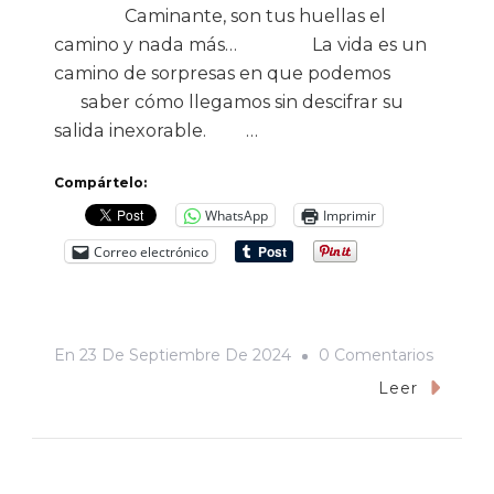
Caminante, son tus huellas el
camino y nada más… La vida es un
camino de sorpresas en que podemos
saber cómo llegamos sin descifrar su
salida inexorable. …
Compártelo:
WhatsApp
Imprimir
Correo electrónico
En
En
23 De Septiembre De 2024
0 Comentarios
Elegía
Leer
De
Miguel
Mexía