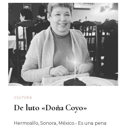
Por
Saro
Restivo
Y
Tomass
CULTURA
De luto «Doña Coyo»
Hermosillo, Sonora, México.- Es una pena