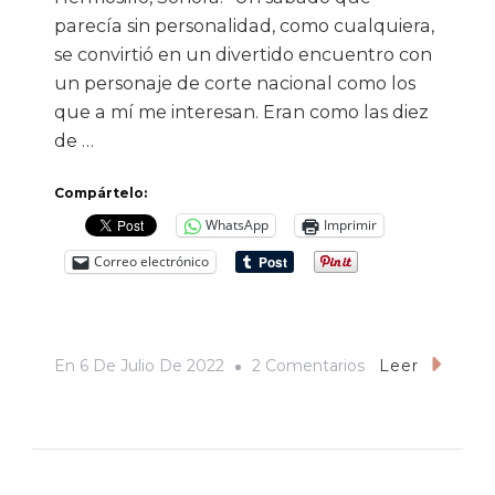
parecía sin personalidad, como cualquiera,
se convirtió en un divertido encuentro con
un personaje de corte nacional como los
que a mí me interesan. Eran como las diez
de …
Compártelo:
WhatsApp
Imprimir
Correo electrónico
En
En
6 De Julio De 2022
2 Comentarios
Leer
“Tengo
Un
Hijo
Que