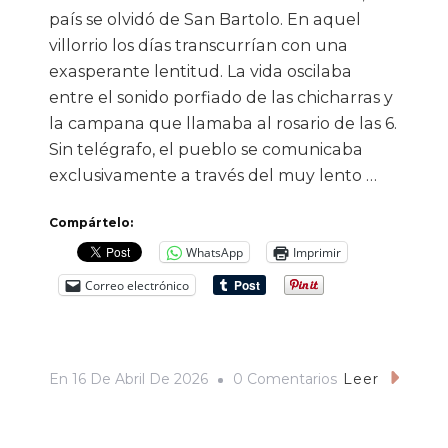
país se olvidó de San Bartolo. En aquel
villorrio los días transcurrían con una
exasperante lentitud. La vida oscilaba
entre el sonido porfiado de las chicharras y
la campana que llamaba al rosario de las 6.
Sin telégrafo, el pueblo se comunicaba
exclusivamente a través del muy lento …
Compártelo:
WhatsApp
Imprimir
Correo electrónico
En
En
16 De Abril De 2026
0 Comentarios
Leer
San
Bartolo