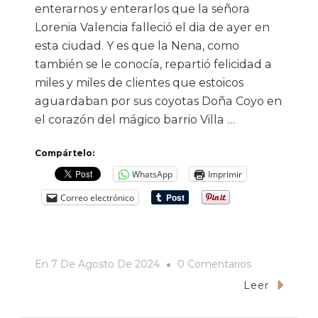
enterarnos y enterarlos que la señora
Lorenia Valencia falleció el dia de ayer en
esta ciudad. Y es que la Nena, como
también se le conocía, repartió felicidad a
miles y miles de clientes que estoicos
aguardaban por sus coyotas Doña Coyo en
el corazón del mágico barrio Villa …
Compártelo:
WhatsApp
Imprimir
Correo electrónico
En
En
7 De Agosto De 2024
0 Comentarios
De
Leer
Luto