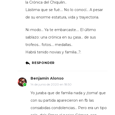
la Crónica del Chiquilin..
Lástima que se fué…. No lo conocí… A pesar
de su enorme estatura, vida y trayectoria.
Ni modo… Ya te embarcaste…. El último
sablazo: una crónica en su çasa… de sus
trofeos… fotos…. medallas..
Habrá tenido novias y familia…?.
RESPONDER
Benjamín Alonso
14 de junio de 2020 en 18:50
Yo juraba que de familia nada y ¡toma! que
con su partida aparecieron en fb las
consabidas condolencias… Pero era un tipo