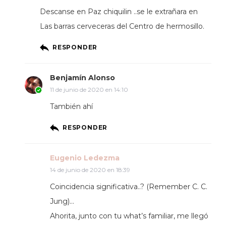
Descanse en Paz chiquilin ..se le extrañara en
Las barras cerveceras del Centro de hermosillo.
RESPONDER
Benjamín Alonso
11 de junio de 2020 en 14:10
También ahí
RESPONDER
Eugenio Ledezma
14 de junio de 2020 en 18:39
Coincidencia significativa..? (Remember C. C.
Jung)…
Ahorita, junto con tu what’s familiar, me llegó