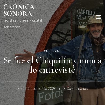
CRÓNICA
SONORA
revista impresa y digital
sonorense
CULTURA
Se fue el Chiquilín y nunca
lo entrevisté
En
En
11 De Junio De 2020
13 Comentarios
Se
Fue