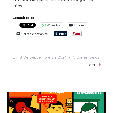
años. …
Compártelo:
WhatsApp
Imprimir
Correo electrónico
En
En
18 De Septiembre De 2024
0 Comentarios
La
Leer
Partida
De
Lupe
Sobarzo
Un
Retrato