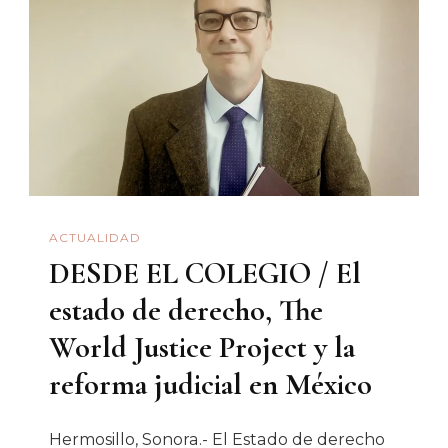
Una
Reflexi
Y
Tres
Película
Para
Respond
Al
ACTUALIDAD
Pictolin
DESDE EL COLEGIO / El
estado de derecho, The
World Justice Project y la
reforma judicial en México
Hermosillo, Sonora.- El Estado de derecho