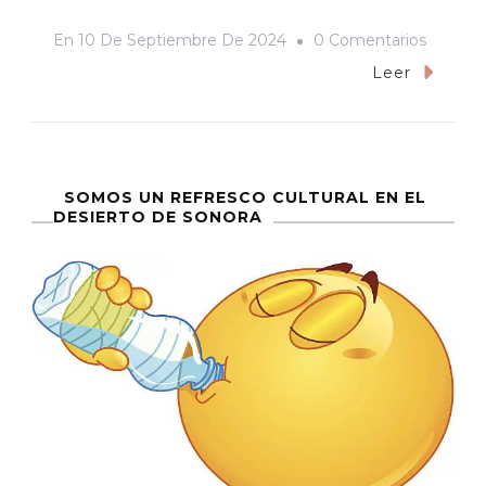
En
En
10 De Septiembre De 2024
0 Comentarios
Del
Leer
Narcoco
A
La
Samba:
SOMOS UN REFRESCO CULTURAL EN EL
DESIERTO DE SONORA
Cuando
Los
Excluid
Cantan
A
Jesús
Malver