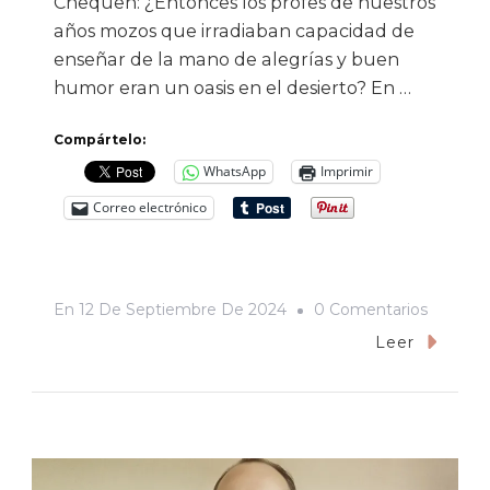
Chequen: ¿Entonces los profes de nuestros
años mozos que irradiaban capacidad de
enseñar de la mano de alegrías y buen
humor eran un oasis en el desierto? En …
Compártelo:
WhatsApp
Imprimir
Correo electrónico
En
En
12 De Septiembre De 2024
0 Comentarios
Lo
Leer
Que
El
Docent
Disiente