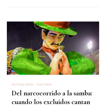
EL
COLEGI
/
El
Estado
De
Derecho
The
World
Justice
Project
Y
ACTUALIDAD
CULTURA
La
Del narcocorrido a la samba:
Reform
Judicial
cuando los excluidos cantan
En