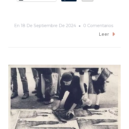
En
En
18 De Septiembre De 2024
0 Comentarios
Mejor
Leer
Ni
Le
Buigas