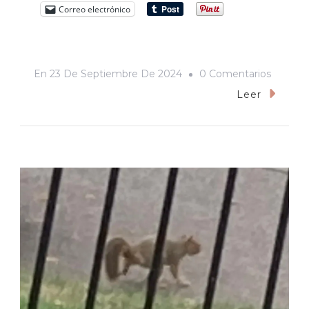
Correo electrónico
En
En
23 De Septiembre De 2024
0 Comentarios
Elegía
Leer
De
Miguel
Mexía
Por
Saro
Restivo
Y
Tomass