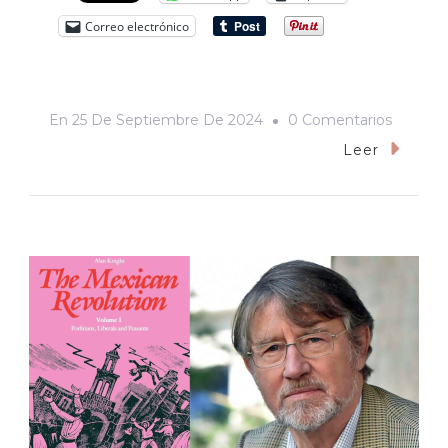
Correo electrónico
En
En
25 De Septiembre De 2024
0 Comentarios
En
Leer
Los
85
Años
Del
Partido
Acción
Naciona