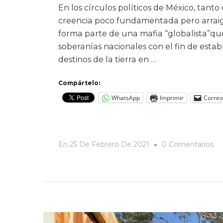
En los círculos políticos de México, tant
creencia poco fundamentada pero arraig
forma parte de una mafia “globalista”qu
soberanías nacionales con el fin de estab
destinos de la tierra en …
Compártelo:
WhatsApp
Imprimir
Correo
En
En
25 De Febrero De 2021
0 Comentarios
¿A
Bi
Un
In
Pol