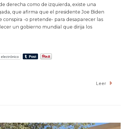
o de derecha como de izquierda, existe una
ada, que afirma que el presidente Joe Biden
e conspira -o pretende- para desaparecer las
lecer un gobierno mundial que dirija los
 electrónico
Leer
utorizaría
den
a
tervención
ítica