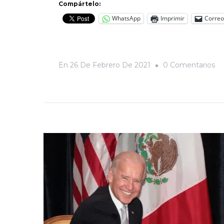
Compártelo:
WhatsApp
Imprimir
Correo
En
En
26 De Febrero De 2021
0 Comentarios
Ap
El
Dí
Es
Co
La
Ho
En
So