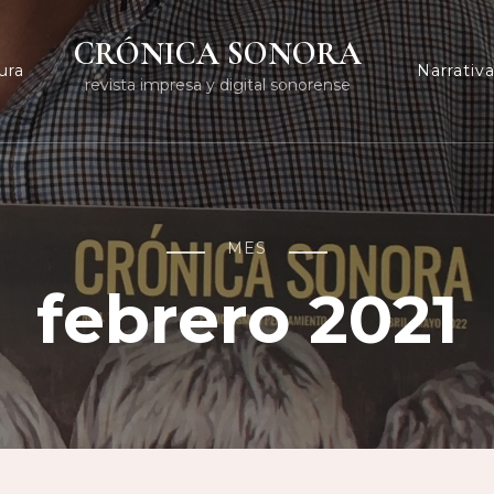
CRÓNICA SONORA
ura
Narrativ
revista impresa y digital sonorense
MES
febrero 2021