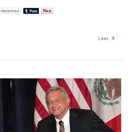
 electrónico
Leer
rueban
a
tatal
ntra
mofobia
nora