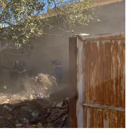
ntra
MLO?