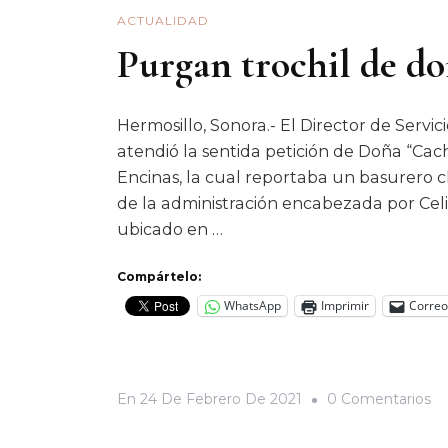
ACTUALIDAD
Purgan trochil de d
Hermosillo, Sonora.- El Director de Servic
atendió la sentida petición de Doña “Cach
Encinas, la cual reportaba un basurero cl
de la administración encabezada por Celi
ubicado en …
Compártelo:
WhatsApp
Imprimir
Correo
E
En
24 De Febrero De 2021
0 Comentarios
Pu