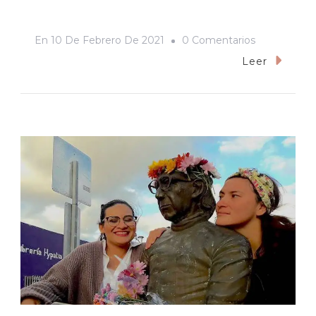
En
En
10 De Febrero De 2021
0 Comentarios
«No
Leer
Nos
Diga
Qué
Hacer
Y
Con
Quién»:
Diputados
De
Morena
A
Gobernador