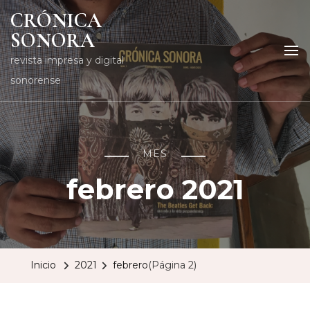
CRÓNICA
SONORA
revista impresa y digital
sonorense
MES
febrero 2021
Inicio
2021
febrero
(Página 2)