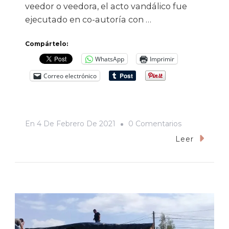
veedor o veedora, el acto vandálico fue
ejecutado en co-autoría con …
Compártelo:
WhatsApp
Imprimir
Correo electrónico
En
En
4 De Febrero De 2021
0 Comentarios
Vandalizan
Leer
Pared
Histórica
En
Villa
De
Seris