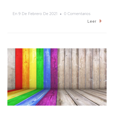
En
En
9 De Febrero De 2021
0 Comentarios
¿Cómo
Leer
Quieres,
Ángel
Mío?