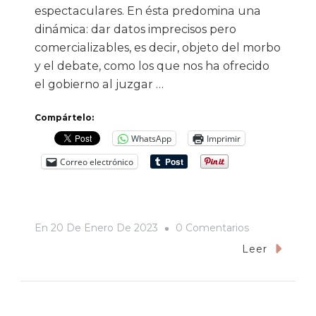
espectaculares. En ésta predomina una
dinámica: dar datos imprecisos pero
comercializables, es decir, objeto del morbo
y el debate, como los que nos ha ofrecido
el gobierno al juzgar …
Compártelo:
WhatsApp
Imprimir
Correo electrónico
En
En
20 De Enero De 2023
0 Comentarios
Los
Leer
Sucesos
Del
Metro