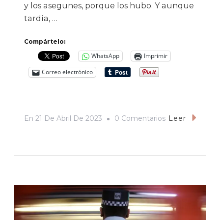
y los asegunes, porque los hubo. Y aunque
tardía, …
Compártelo:
WhatsApp
Imprimir
Correo electrónico
En
En
21 De Abril De 2023
0 Comentarios
Leer
Caguamones,
Cacahuates
Y
Serequi:
La
Presentación
De