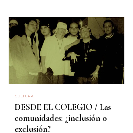
COLSON
/
La
Ironía
De
La
“era
De
La
Informaci
Limitacio
CULTURA
Al
DESDE EL COLEGIO / Las
Acceso
Y
comunidades: ¿inclusión o
Desinter
exclusión?
Público