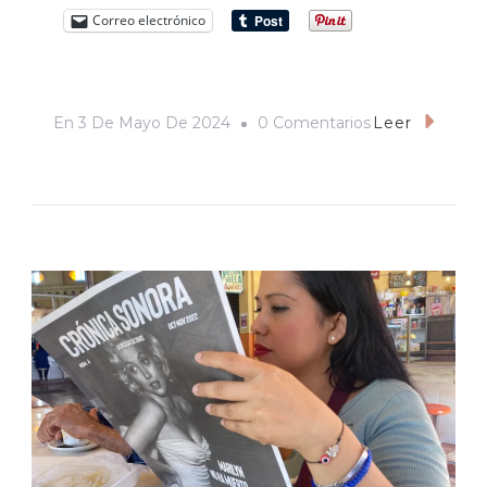
Correo electrónico
En
En
3 De Mayo De 2024
0 Comentarios
Leer
La
Cuarta
Transformación
Y
El
Auge
Del
Periodismo
Militante