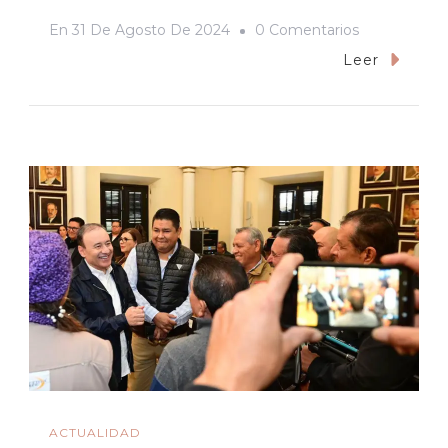
En
En
31 De Agosto De 2024
0 Comentarios
DESDE
Leer
EL
COLEGIO
/
Las
Comunidade
¿inclusión
O
Exclusión?
ACTUALIDAD