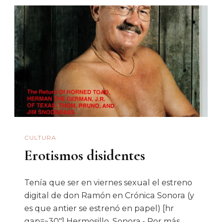
Capitalino
Y
La
Noticia
Como
Espectáculo
CULTURA
Erotismos disidentes
Tenía que ser en viernes sexual el estreno
digital de don Ramón en Crónica Sonora (y
es que antier se estrenó en papel) [hr
gap=»30″] Hermosillo, Sonora.- Por más