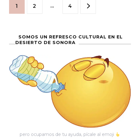
Paginación
Página
Página
…
Página
1
2
4
de
entradas
SOMOS UN REFRESCO CULTURAL EN EL
DESIERTO DE SONORA
pero ocupamos de tu ayuda, pícale al emoji