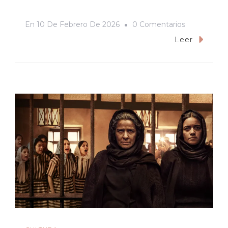
En
En
10 De Febrero De 2026
0 Comentarios
El
Leer
Periodismo
Independie
Y
Crónica
Sonora:
Dos
Apuestas
Contra
La
Inercia
Y
Cualquier