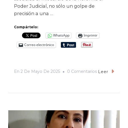
Poder Judicial, no sólo un golpe de
precisión a una …
Compártelo:
WhatsApp
Imprimir
Correo electrónico
En
En
2 De Mayo De 2025
0 Comentarios
Leer
La
Irrupción
De
#TelevisaLeaks
En
Tiempos