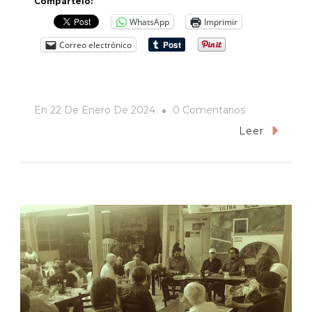
Compártelo:
WhatsApp
Imprimir
Correo electrónico
En
En
22 De Enero De 2024
0 Comentarios
Lo
Leer
Que
CRÓNICA
SONORA
Nos
Enseña