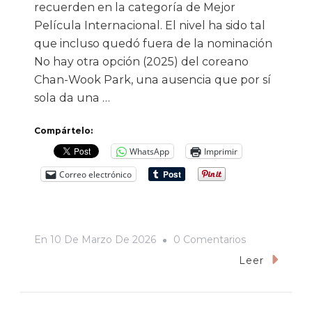
recuerden en la categoría de Mejor
Película Internacional. El nivel ha sido tal
que incluso quedó fuera de la nominación
No hay otra opción (2025) del coreano
Chan-Wook Park, una ausencia que por sí
sola da una …
Compártelo:
WhatsApp
Imprimir
Correo electrónico
En
En
10 De Marzo De 2026
0 Comentarios
«El
Leer
Agente
Secreto»