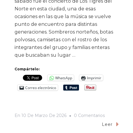
sábado fue el concierto de Los Tigres del
Norte en esta ciudad, una de esas
ocasiones en las que la música se vuelve
punto de encuentro para distintas
generaciones. Sombreros norteños, botas
polvosas, camisetas con el rostro de los
integrantes del grupo y familias enteras
que buscaban su lugar …
Compártelo:
WhatsApp
Imprimir
Correo electrónico
En
En
10 De Marzo De 2026
0 Comentarios
El
Leer
Concierto