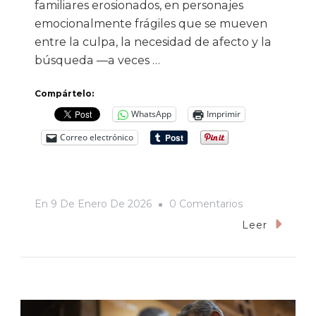
familiares erosionados, en personajes
emocionalmente frágiles que se mueven
entre la culpa, la necesidad de afecto y la
búsqueda —a veces …
Compártelo:
WhatsApp
Imprimir
Correo electrónico
En
En
9 De Enero De 2026
0 Comentarios
«Valor
Leer
Sentimental»
(2025):
Una
Obra