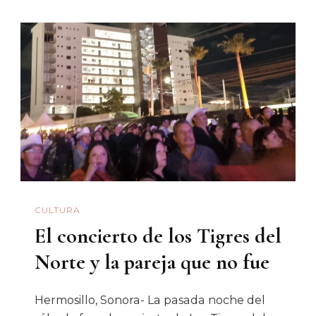
(2025),
Una
De
Las
Propuestas
Más
Potentes
Del
Año
CULTURA
El concierto de los Tigres del
Norte y la pareja que no fue
Hermosillo, Sonora- La pasada noche del