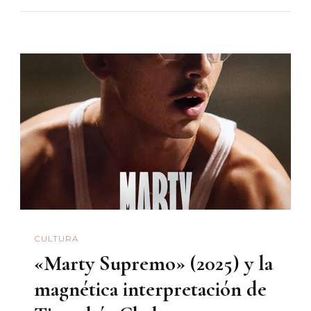
De
Los
Tigres
Del
Norte
Y
La
Pareja
Que
No
Fue
CULTURA
«Marty Supremo» (2025) y la
magnética interpretación de