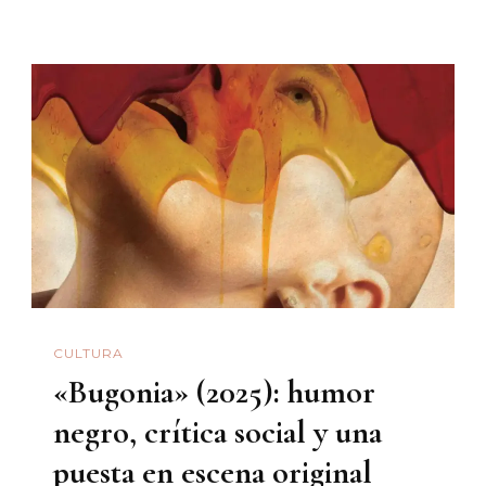
(2025),
Una
Película
Que
Mira
Hacia
Adentro
CULTURA
«Bugonia» (2025): humor
negro, crítica social y una
puesta en escena original