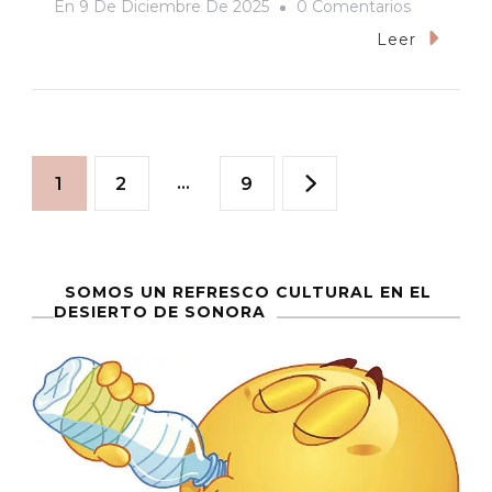
En
En
9 De Diciembre De 2025
0 Comentarios
«Bugonia»
Leer
(2025):
Humor
Negro,
Paginación
Crítica
Página
Página
…
Página
1
2
9
Social
de
Y
Una
entradas
SOMOS UN REFRESCO CULTURAL EN EL
Puesta
DESIERTO DE SONORA
En
Escena
Original