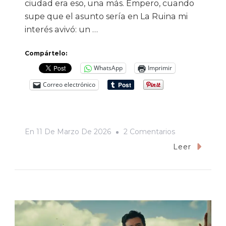
ciudad era eso, una más. Empero, cuando
supe que el asunto sería en La Ruina mi
interés avivó: un …
Compártelo:
WhatsApp
Imprimir
Correo electrónico
En
En
11 De Marzo De 2026
2 Comentarios
«Cerros
Leer
Los
Viejos»,
O
El
Increíble