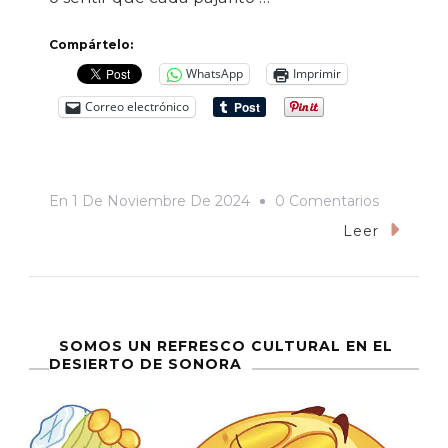
Evento
Compártelo:
WhatsApp
Imprimir
Correo electrónico
En
En
1 De Noviembre De 2024
0 Comentarios
La
Leer
Muerte
Cerca
SOMOS UN REFRESCO CULTURAL EN EL
DESIERTO DE SONORA