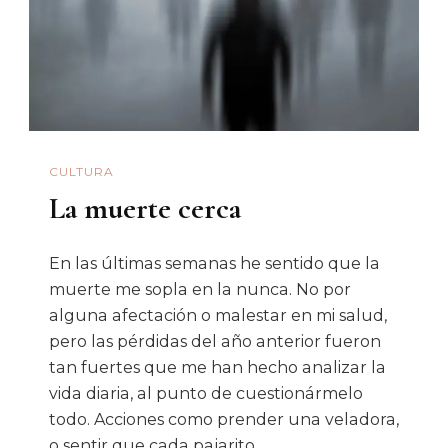
Cómo
Invité
A
Fernando
Valenzuel
A
CULTURA
Conferenc
La muerte cerca
En
La
Unison
En las últimas semanas he sentido que la
muerte me sopla en la nunca. No por
Y
alguna afectación o malestar en mi salud,
De
pero las pérdidas del año anterior fueron
Cómo
tan fuertes que me han hecho analizar la
Se
vida diaria, al punto de cuestionármelo
Cayó
todo. Acciones como prender una veladora,
El
o sentir que cada pajarito …