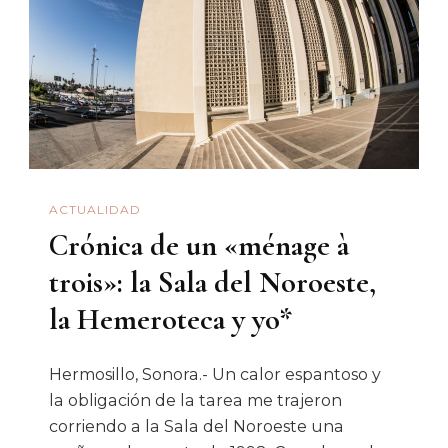
Sobre
Álvaro
Obregón
A
Cien
Años
De
ACTUALIDAD
Su
Crónica de un «ménage à
Presiden
trois»: la Sala del Noroeste,
la Hemeroteca y yo*
Hermosillo, Sonora.- Un calor espantoso y
la obligación de la tarea me trajeron
corriendo a la Sala del Noroeste una