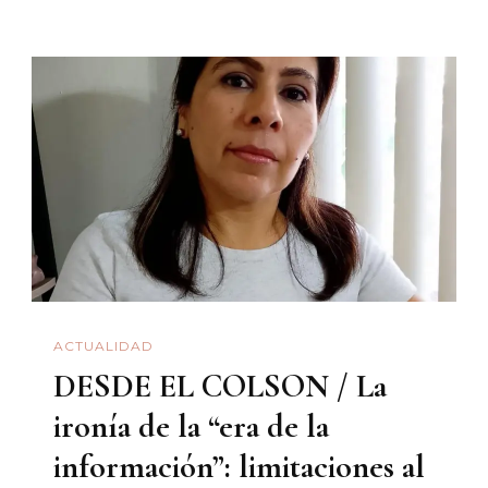
Un
«ménag
À
Trois»:
La
Sala
Del
Noroeste
La
Hemerot
Y
ACTUALIDAD
Yo*
DESDE EL COLSON / La
ironía de la “era de la
información”: limitaciones al