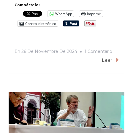
Compártelo:
WhatsApp
Imprimir
Correo electrónico
En
En
26 De Noviembre De 2024
1 Comentario
DESDE
Leer
EL
COLSON
/
El
Presupue
Federal
Para
El