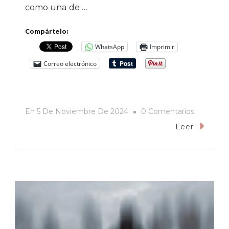
como una de …
Compártelo:
WhatsApp
Imprimir
Correo electrónico
En
En
5 De Noviembre De 2024
0 Comentarios
«¡Si
Leer
Yo
Ni
Acabé
La
Primaria!»
De