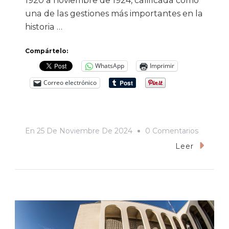
1920 a noviembre de 1924, calificada como
una de las gestiones más importantes en la
historia …
Compártelo:
WhatsApp
Imprimir
Correo electrónico
En
En
25 De Noviembre De 2024
0 Comentarios
Visitas
Leer
De
Lujo
En
El
Coloquio