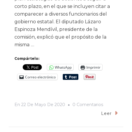
corto plazo, en el que se incluyen citar a
comparecer a diversos funcionarios del
gobierno estatal. El diputado Lázaro
Espinoza Mendívil, presidente de la
comisión, explicó que el propósito de la
misma …
Compártelo:
WhatsApp
Imprimir
Correo electrónico
En
En
22 De Mayo De 2020
0 Comentarios
«Para
Leer
Bien
De