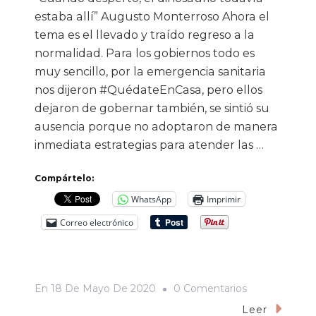
estaba allí” Augusto Monterroso Ahora el
tema es el llevado y traído regreso a la
normalidad. Para los gobiernos todo es
muy sencillo, por la emergencia sanitaria
nos dijeron #QuédateEnCasa, pero ellos
dejaron de gobernar también, se sintió su
ausencia porque no adoptaron de manera
inmediata estrategias para atender las …
Compártelo:
WhatsApp
Imprimir
Correo electrónico
En
En
18 De Mayo De 2020
0 Comentarios
La
Leer