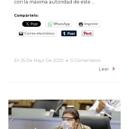
con la máxima autoridad de este …
Compártelo:
WhatsApp
Imprimir
Correo electrónico
En
En
25 De Mayo De 2020
0 Comentarios
Al
Leer
Mal
Tiempo…