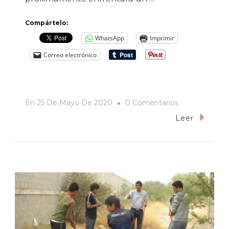
Compártelo:
WhatsApp
Imprimir
Correo electrónico
En
En
25 De Mayo De 2020
0 Comentarios
La
Leer
Obstinación
De
Morena
Por
Rosario
Quintero