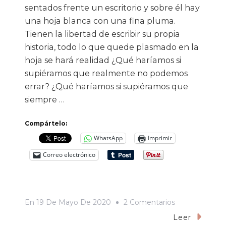
sentados frente un escritorio y sobre él hay
una hoja blanca con una fina pluma.
Tienen la libertad de escribir su propia
historia, todo lo que quede plasmado en la
hoja se hará realidad ¿Qué haríamos si
supiéramos que realmente no podemos
errar? ¿Qué haríamos si supiéramos que
siempre …
Compártelo:
WhatsApp
Imprimir
Correo electrónico
En
En
19 De Mayo De 2020
2 Comentarios
El
Leer