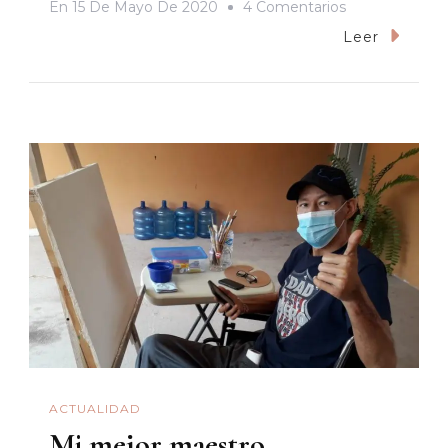
En
En
15 De Mayo De 2020
4 Comentarios
Tres
Leer
Boletines
De
Bienestar-
Sonora
A
Manera
De
Réplica
ACTUALIDAD
Mi mejor maestro