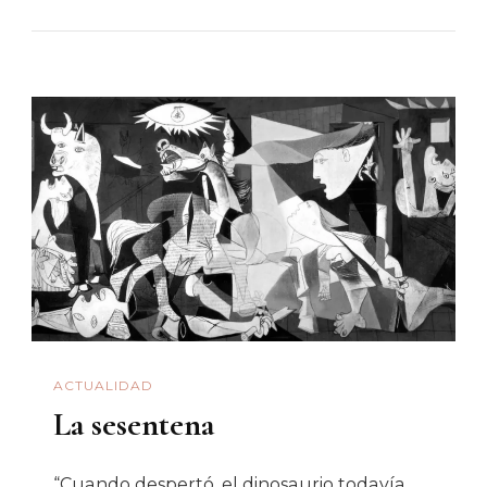
Ejemplo
De
Michael
Jordan
ACTUALIDAD
La sesentena
“Cuando despertó, el dinosaurio todavía