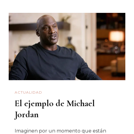
Los
Más
Pobres
Y
Desprotegidos
Crean
Comisión
Especial
COVID-
19
ACTUALIDAD
En
El ejemplo de Michael
Congreso
De
Jordan
Sonora
Imaginen por un momento que están