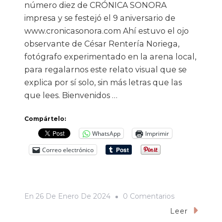
número diez de CRÓNICA SONORA
impresa y se festejó el 9 aniversario de
www.cronicasonora.com Ahí estuvo el ojo
observante de César Rentería Noriega,
fotógrafo experimentado en la arena local,
para regalarnos este relato visual que se
explica por sí solo, sin más letras que las
que lees. Bienvenidos …
Compártelo:
WhatsApp
Imprimir
Correo electrónico
En
En
26 De Enero De 2024
0 Comentarios
Crónica
Leer