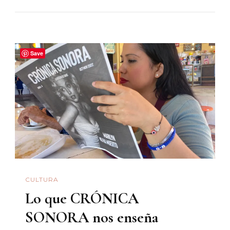
Visual
De
Un
(re)encuentr
Save
Entre
Amigos
Que
Leen
Y
Discuten
CULTURA
Lo que CRÓNICA
SONORA nos enseña