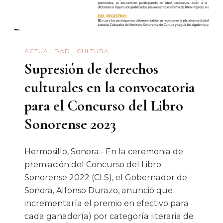
De
Chilango
No
ACTUALIDAD
CULTURA
Tiene
Supresión de derechos
Ni
Un
culturales en la convocatoria
Pelo».
para el Concurso del Libro
Ecos
Sonorense 2023
De
La
Hermosillo, Sonora.- En la ceremonia de
Presentación
premiación del Concurso del Libro
De
Sonorense 2022 (CLS), el Gobernador de
CRÓNICA
Sonora, Alfonso Durazo, anunció que
SONORA
incrementaría el premio en efectivo para
10
cada ganador(a) por categoría literaria de