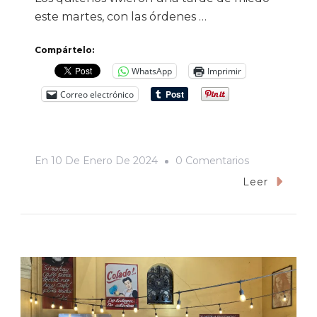
este martes, con las órdenes …
Compártelo:
WhatsApp
Imprimir
Correo electrónico
En
En
10 De Enero De 2024
0 Comentarios
Crónica
Leer
De
Una
Tarde
De
Miedo
En