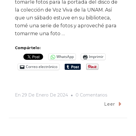
tomarle fotos para la portada del disco de
la colección de Voz Viva de la UNAM. Así
que un sábado estuve en su biblioteca,
tomé una serie de fotos y aproveché para
tomarme una foto …
Compártelo:
WhatsApp
Imprimir
Correo electrónico
En
En
29 De Enero De 2024
0 Comentarios
Mi
Leer
Fotografía
Con
Gerardo