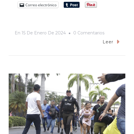
Correo electrónico
En
En
15 De Enero De 2024
0 Comentarios
La
Leer
CTM
De
Sonora
Ante
La
Candidatura
De
Claudia
Sheinbaum