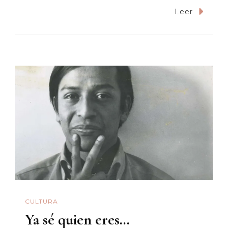
Lo
Leer
Que
CRÓNICA
SONORA
Nos
Enseña
CULTURA
Ya sé quien eres…