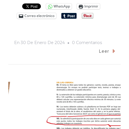
WhatsApp
Imprimir
Correo electrónico
En
En
30 De Enero De 2024
0 Comentarios
«Nació
Leer
En
El
Otrora
DF
Pero
Siempre
Lo
Niega,
Porque