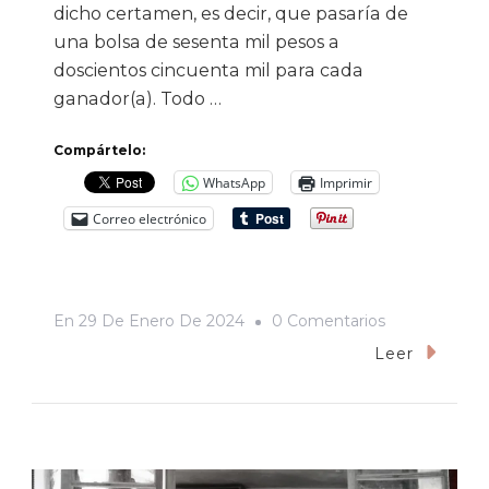
dicho certamen, es decir, que pasaría de
una bolsa de sesenta mil pesos a
doscientos cincuenta mil para cada
ganador(a). Todo …
Compártelo:
WhatsApp
Imprimir
Correo electrónico
En
En
29 De Enero De 2024
0 Comentarios
Supresión
Leer
De
Derechos
Culturales
En