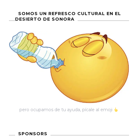
Municipal
Que
SOMOS UN REFRESCO CULTURAL EN EL
DESIERTO DE SONORA
Te
Vas,
Quién
Sabe
Cuándo
Y
Cómo
Volverás…
[Crónica
Gráfica]
pero ocupamos de tu ayuda, pícale al emoji
SPONSORS