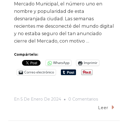
Mercado Municipal, el número uno en
nombre y popularidad de esta
desnaranjada ciudad. Las semanas
recientes me desconecté del mundo digital
y no estaba seguro del tan anunciado
cierre del Mercado, con motivo …
Compártelo:
WhatsApp
Imprimir
Correo electrónico
En
En
5 De Enero De 2024
0 Comentarios
Ay,
Leer
Mi
Mercado