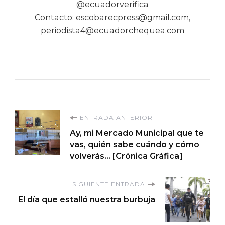
@ecuadorverifica
Contacto: escobarecpress@gmail.com,
periodista4@ecuadorchequea.com
Navegación
ENTRADA ANTERIOR
Ay, mi Mercado Municipal que te
de
vas, quién sabe cuándo y cómo
volverás… [Crónica Gráfica]
entradas
SIGUIENTE ENTRADA
El día que estalló nuestra burbuja