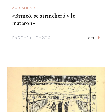
ACTUALIDAD
«Brincó, se atrincheró y lo
mataron»
En
5 De Julio De 2016
Leer