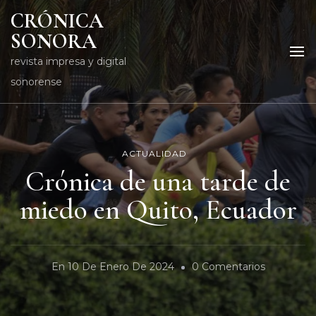
CRÓNICA
SONORA
revista impresa y digital
sonorense
ACTUALIDAD
Crónica de una tarde de
miedo en Quito, Ecuador
En
En
10 De Enero De 2024
0 Comentarios
Crónica
De