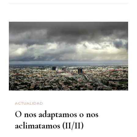
Un
Preso
Político
Olvidado
Por
La
4T
ACTUALIDAD
O nos adaptamos o nos
aclimatamos (II/II)