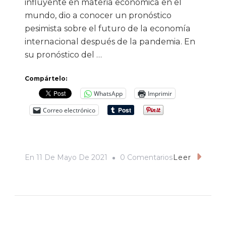
influyente en materia económica en el
mundo, dio a conocer un pronóstico
pesimista sobre el futuro de la economía
internacional después de la pandemia. En
su pronóstico del …
Compártelo:
WhatsApp
Imprimir
Correo electrónico
En
En
11 De Mayo De 2021
0 Comentarios
Leer
Contra
Los
Pronósticos,
Biden