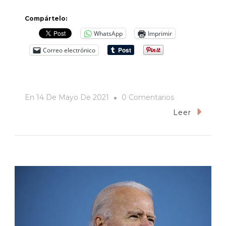
Compártelo:
WhatsApp
Imprimir
Correo electrónico
En
En
14 De Mayo De 2021
0 Comentarios
Diputado
Leer
Propone
Comisión
Especial
Para
Rescatar
La
Sauceda