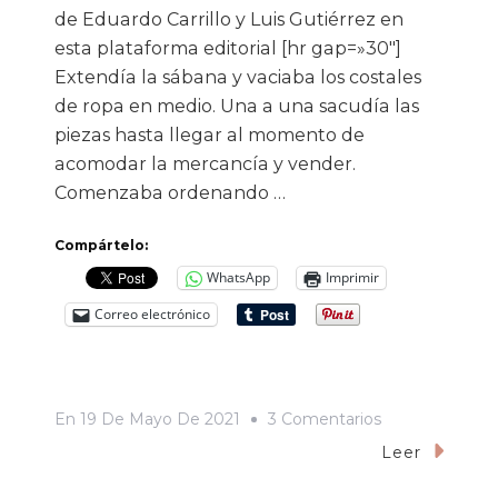
de Eduardo Carrillo y Luis Gutiérrez en
esta plataforma editorial [hr gap=»30″]
Extendía la sábana y vaciaba los costales
de ropa en medio. Una a una sacudía las
piezas hasta llegar al momento de
acomodar la mercancía y vender.
Comenzaba ordenando …
Compártelo:
WhatsApp
Imprimir
Correo electrónico
En
En
19 De Mayo De 2021
3 Comentarios
Nuestro
Leer
Señor