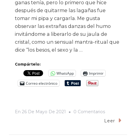
ganas tenía, pero lo primero que hice
después de quitarme las lagañas fue
tomar mi pipa y cargarla. Me gusta
observar las extrañas danzas del humo
invitándome a liberarlo de su jaula de
cristal, como un sensual mantra-ritual que
dice “los besos, el sexo y la …
Compártelo:
WhatsApp
Imprimir
Correo electrónico
En
En
26 De Mayo De 2021
0 Comentarios
El
Leer
Autómata