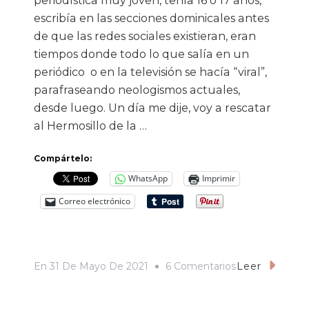
periodística muy joven, tenía 16 o 17 años,
escribía en las secciones dominicales antes
de que las redes sociales existieran, eran
tiempos donde todo lo que salía en un
periódico o en la televisión se hacía “viral”,
parafraseando neologismos actuales,
desde luego. Un día me dije, voy a rescatar
al Hermosillo de la …
Compártelo:
WhatsApp
Imprimir
Correo electrónico
En
En
31 De Mayo De 2021
6 Comentarios
Leer
El
Peronismo