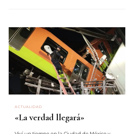
Nos
Adaptamos
O
Nos
Aclimatamos
(II/II)
ACTUALIDAD
«La verdad llegará»
Viví un tiempo en la Ciudad de México y