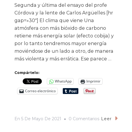
Segunda y última del ensayo del profe
Córdova y la lente de Carlos Argüelles [hr
gap=»30″] El clima que viene Una
atmósfera con más bióxido de carbono
retiene más energía solar (efecto cobija) y
por lo tanto tendremos mayor energía
moviéndose de un lado a otro, de manera
más violenta y más errática. Ese parece …
Compártelo:
WhatsApp
Imprimir
Correo electrónico
En
En
5 De Mayo De 2021
0 Comentarios
Leer
O