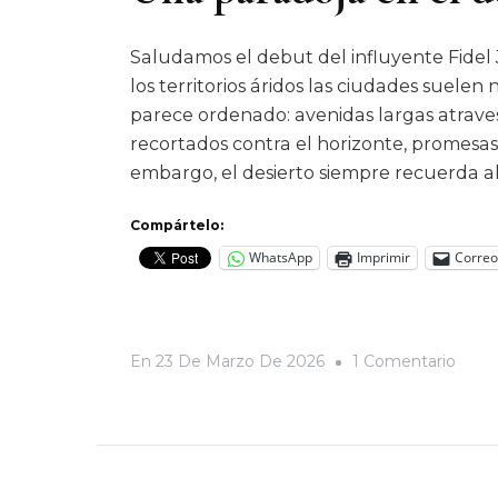
Saludamos el debut del influyente Fidel 
los territorios áridos las ciudades suelen
parece ordenado: avenidas largas atraves
recortados contra el horizonte, promesa
embargo, el desierto siempre recuerda a
Compártelo:
WhatsApp
Imprimir
Correo
En
En
23 De Marzo De 2026
1 Comentario
Una
Parad
En
El