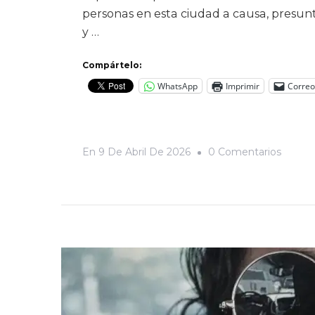
personas en esta ciudad a causa, presunt
y …
Compártelo:
WhatsApp
Imprimir
Correo
En
En
9 De Abril De 2026
0 Comentarios
Fui
Pacien
Del
Doctor
Verdu