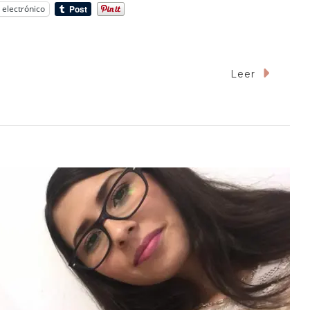
 electrónico
Leer
,
igua
ra
erto