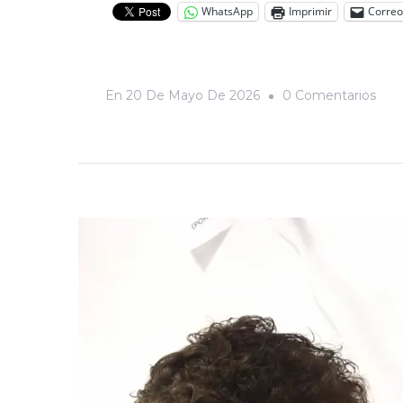
WhatsApp
Imprimir
Correo
En
En
20 De Mayo De 2026
0 Comentarios
Pitic
Una
Ant
Ribe
En
El
Desi