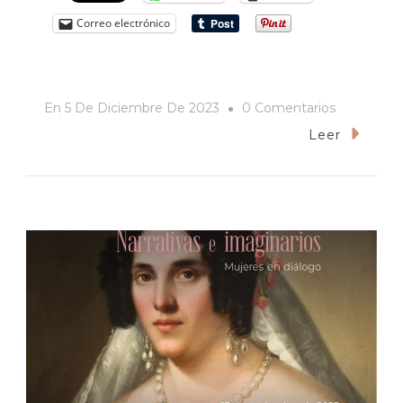
Correo electrónico
En
En
5 De Diciembre De 2023
0 Comentarios
Nombres
Leer
Ingenioso
Y
Cariñosos,
Pero
Misóginos