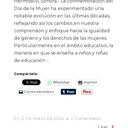
Hermosillo, Sonora.- La conmemoración del
Día de la Mujer ha experimentado una
notable evolución en las últimas décadas,
reflejando así los cambios en nuestra
comprensión y enfoque hacia la igualdad
de género y los derechos de las mujeres.
Particularmente en el ámbito educativo, la
manera en que se enseña a niños y niñas
de educación …
Compártelo:
WhatsApp
Imprimir
Correo electrónico
En
En
12 De Marzo De 2024
0 Comentarios
DESDE
Leer