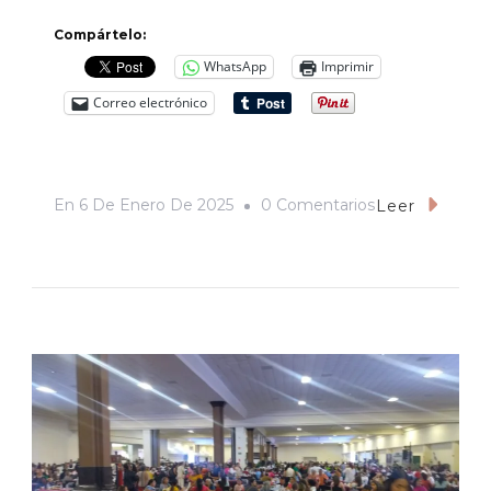
Compártelo:
WhatsApp
Imprimir
Correo electrónico
En
En
6 De Enero De 2025
0 Comentarios
Leer
¿De
Dónde
Provino
El
Don
De
La
Santa
De