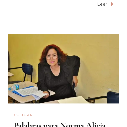
La
Leer
Guerra
Por
El
Agua
Del
Río
Sonora:
Entre
La
Necropolíti
Y
La
Ilegalidad
CULTURA
Palabras para Norma Alicia