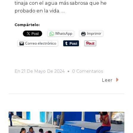
tinaja con el agua más sabrosa que he
probado en la vida. …
Compártelo:
WhatsApp
Imprimir
Correo electrónico
En
En
21 De Mayo De 2024
0 Comentarios
Mujeres
Leer
Que
Sanan
Y
Su
Huella
Imborrable