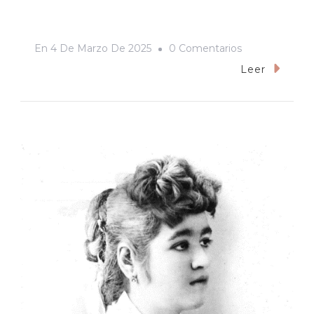
En
En
4 De Marzo De 2025
0 Comentarios
Las
Leer
Brujas
Sonorenses
Del
Nuevo
«boom»
Literario