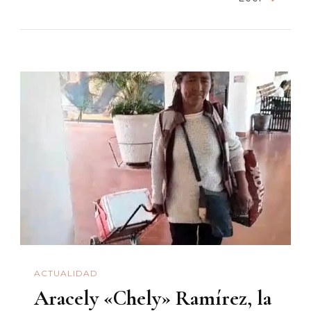
EL
COLEGIO
/
El
Significado
Del
Día
De
La
Mujer
En
La
Educación
ACTUALIDAD
Primaria:
Aracely «Chely» Ramírez, la
Evolución