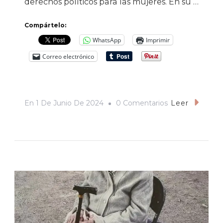
derechos políticos para las mujeres. En su …
Compártelo:
WhatsApp
Imprimir
Correo electrónico
En
En
1 De Junio De 2024
0 Comentarios
Leer
El
Tiempo
De
Las
Mujeres:
Una
Presidenta
Para