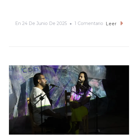
En
En
24 De Junio De 2025
1 Comentario
Leer
Lenguaje
Cinematográfico
El
Arte
De
Narrar
Con
Imágenes