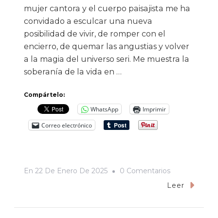
mujer cantora y el cuerpo paisajista me ha
convidado a esculcar una nueva
posibilidad de vivir, de romper con el
encierro, de quemar las angustias y volver
a la magia del universo seri. Me muestra la
soberanía de la vida en …
Compártelo:
WhatsApp
Imprimir
Correo electrónico
En
En
22 De Enero De 2025
0 Comentarios
Mujer
Leer
Arena