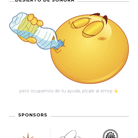
DESIERTO DE SONORA
Kim
A
Gobernador
De
Sonora
pero ocupamos de tu ayuda, pícale al emoji
SPONSORS