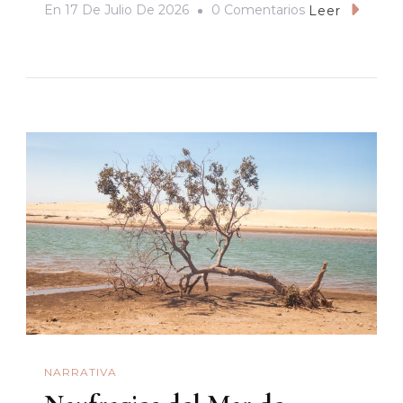
En
En
17 De Julio De 2026
0 Comentarios
Leer
«La
Única
Opción»
(2025),
De
Park
Chan-
Wook,
Este
Sábado
En
La
Cineteca
NARRATIVA
Sonora