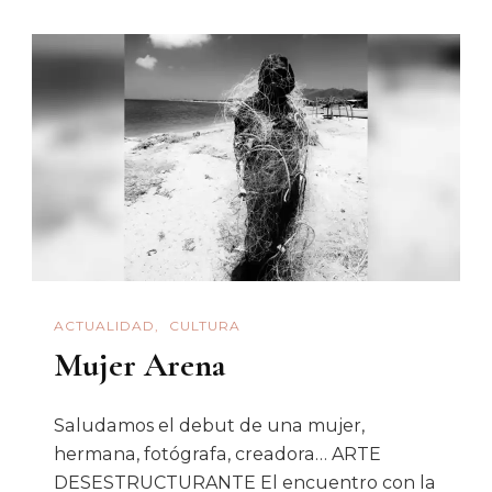
Los
Débiles»
(2007),
A
Propósito
De
Su
Reestreno
En
La
ACTUALIDAD
CULTURA
Cineteca
Mujer Arena
De
Sonora
Saludamos el debut de una mujer,
hermana, fotógrafa, creadora… ARTE
DESESTRUCTURANTE El encuentro con la