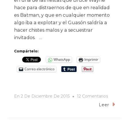
en una de las fiestas que Bruce Wayne
hace para distraernos de que en realidad
es Batman, y que en cualquier momento
algo iba a explotar y el Guasón saldría a
hacer chistes malos y a secuestrar
invitados. …
Compártelo:
WhatsApp
Imprimir
Correo electrónico
En
En
2 De Diciembre De 2015
12 Comentarios
“Eres
Leer
Tú”,
De