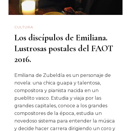
Como
La
Pintura
CULTURA
Automotriz
Los discípulos de Emiliana.
Lo
Es
Lustrosas postales del FAOT
Del
2016.
Muralismo
Emiliana de Zubeldía es un personaje de
novela: una chica guapa y talentosa,
compositora y pianista nacida en un
pueblito vasco. Estudia y viaja por las
grandes capitales, conoce a los grandes
compositores de la época, estudia un
novedoso sistema para entender la música
y decide hacer carrera dirigiendo un coro y