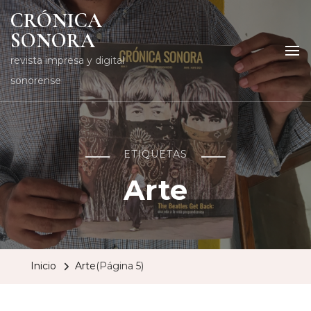
CRÓNICA
SONORA
revista impresa y digital
sonorense
ETIQUETAS
Arte
Inicio
Arte
(Página 5)