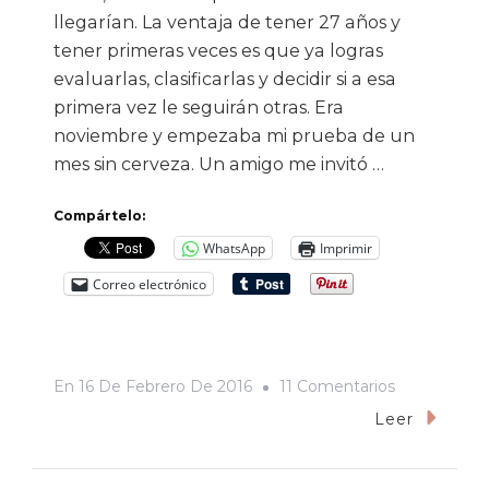
llegarían. La ventaja de tener 27 años y
tener primeras veces es que ya logras
evaluarlas, clasificarlas y decidir si a esa
primera vez le seguirán otras. Era
noviembre y empezaba mi prueba de un
mes sin cerveza. Un amigo me invitó …
Compártelo:
WhatsApp
Imprimir
Correo electrónico
En
En
16 De Febrero De 2016
11 Comentarios
Crónica
Leer
De
Una