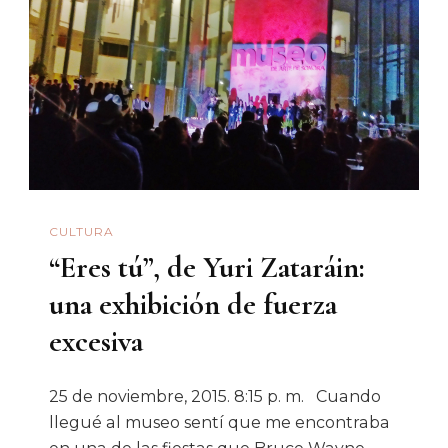
Dejan
De
Aplaudir.
Postales
Del
FAOT
2016.
CULTURA
“Eres tú”, de Yuri Zataráin:
una exhibición de fuerza
excesiva
25 de noviembre, 2015. 8:15 p. m. Cuando
llegué al museo sentí que me encontraba