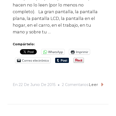
hacen no lo leen (por lo menos no
completo). La gran pantalla, la pantalla
plana, la pantalla LCD, la pantalla en el
hogar, en el carro, en el trabajo, en tu
mano y sobre tu …
Compártelo:
WhatsApp
Imprimir
Correo electrónico
En
En
22 De Junio De 2015
2 Comentarios
Leer
La
Pantalla Educa,
El
Arte