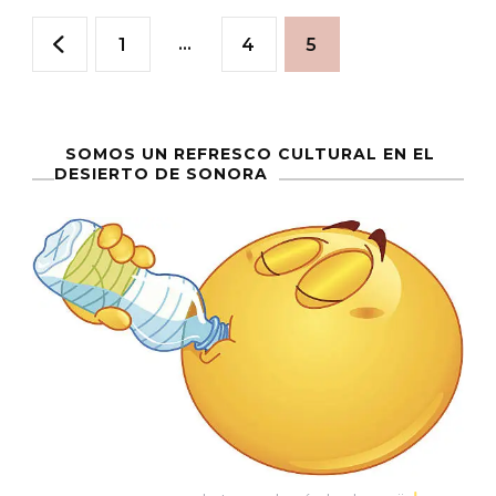
Paginación
Muere
Página
…
Página
Página
1
4
5
de
entradas
SOMOS UN REFRESCO CULTURAL EN EL
DESIERTO DE SONORA