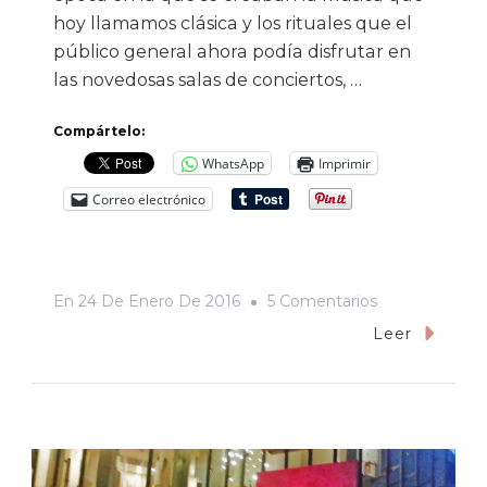
hoy llamamos clásica y los rituales que el
público general ahora podía disfrutar en
las novedosas salas de conciertos, …
Compártelo:
WhatsApp
Imprimir
Correo electrónico
En
En
24 De Enero De 2016
5 Comentarios
Ay,
Leer
Estos
Sonorenses
Que
No