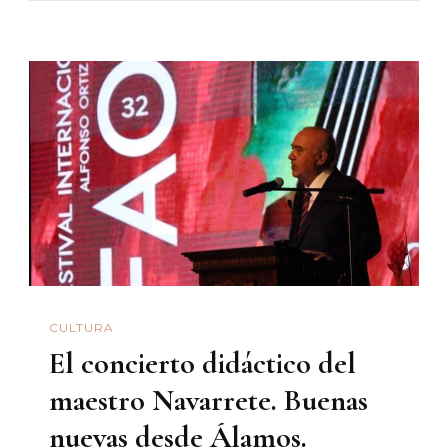
¿pero
De
Qué
Vive
Un
Artista,
Pues?”
CULTURA
El concierto didáctico del
maestro Navarrete. Buenas
nuevas desde Álamos.