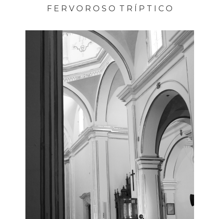
F E R V O R O S O T R Í P T I C O