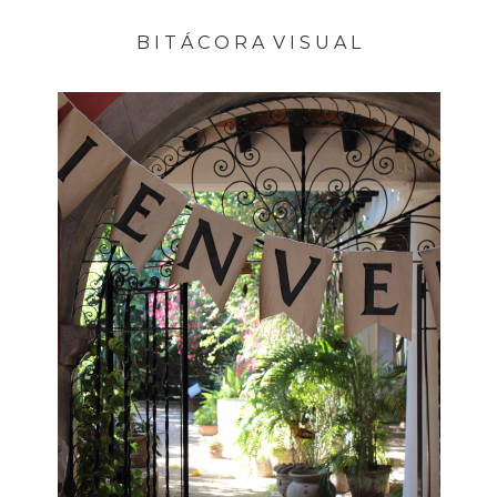
B I T Á C O R A V I S U A L