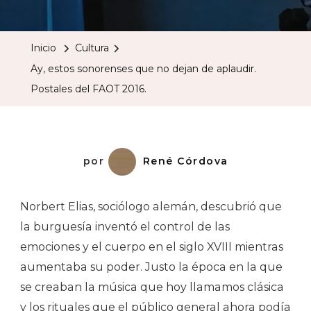
Estos
Sonorense
Inicio
Cultura
Que
Ay, estos sonorenses que no dejan de aplaudir.
No
Postales del FAOT 2016.
Dejan
De
Aplaudir.
Postales
por
René Córdova
Del
FAOT
Norbert Elias, sociólogo alemán, descubrió que
2016.
la burguesía inventó el control de las
emociones y el cuerpo en el siglo XVIII mientras
aumentaba su poder. Justo la época en la que
se creaban la música que hoy llamamos clásica
y los rituales que el público general ahora podía