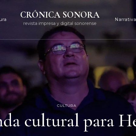
CRÓNICA SONORA
ura
Narrativ
revista impresa y digital sonorense
CULTURA
da cultural para H