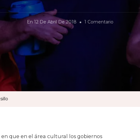
En
En
12 De Abril De 2018
1 Comentario
Una
Agenda
Cultural
Para
Hermosillo
illo
s en que en el área cultural los gobiernos