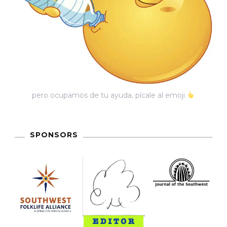
Una
Fémina
Que
Vino
Del
Sur
pero ocupamos de tu ayuda, pícale al emoji
SPONSORS