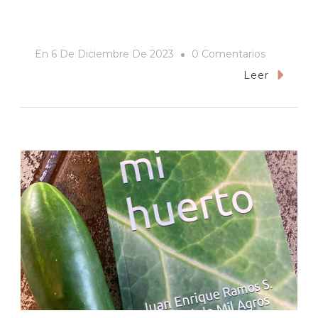
En
En
6 De Diciembre De 2023
0 Comentarios
¿Cómo
Leer
Andamos
De
Patrimoni
Cultural
En
Hermosill