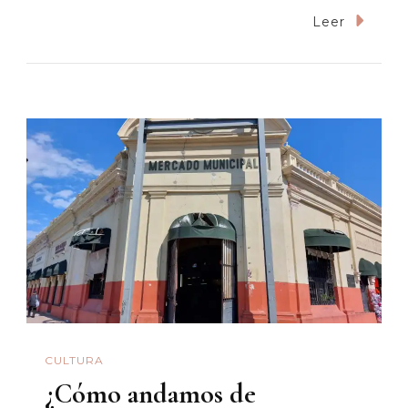
Sus
Leer
Satánicas
Majestad
Están
De
Regreso
CULTURA
¿Cómo andamos de