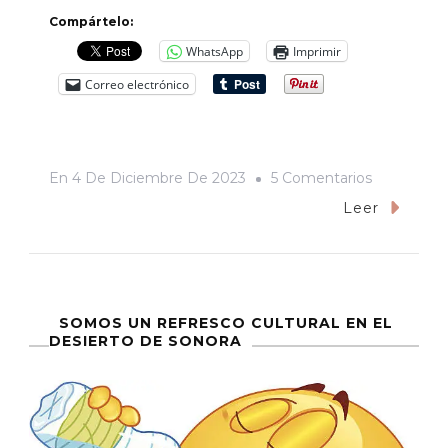
Compártelo:
WhatsApp
Imprimir
Correo electrónico
En
En
4 De Diciembre De 2023
5 Comentarios
«Tienes
Leer
La
Piel
Morena,
No
SOMOS UN REFRESCO CULTURAL EN EL
DESIERTO DE SONORA
Te
Queda».
Historias
De