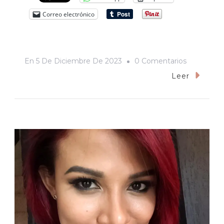
Correo electrónico
En
En
5 De Diciembre De 2023
0 Comentarios
Nombres
Leer
Ingenioso
Y
Cariñosos,
Pero
Misóginos