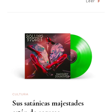
«El
Leer
Manco».
Ecos
De
Una
Masacre
En
Ciudad
Obregón
CULTURA
Sus satánicas majestades