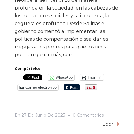
neoliberal se interiorizó de manera
profunda en la sociedad, en las cabezas de
los luchadores sociales y la izquierda, la
ceguera es profunda Desde Salinas el
gobierno comenzó a implementar las
políticas de compensación o sea darles
migajas a los pobres para que los ricos
puedan ganar más, como …
Compártelo:
WhatsApp
Imprimir
Correo electrónico
En
En
27 De Junio De 2023
0 Comentarios
La
Leer
Ceguera