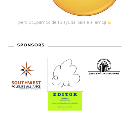
En
2023:
pero ocupamos de tu ayuda, pícale al emoji
La
Continuidad
De
SPONSORS
Los
Crímenes
De
Estado
En
México