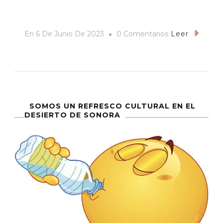
En
En
6 De Junio De 2023
0 Comentarios
Leer
Los
49
Niños
De
Hermosillo
SOMOS UN REFRESCO CULTURAL EN EL
DESIERTO DE SONORA
En
2009
Y
Los
40
Migrantes
De
Juárez