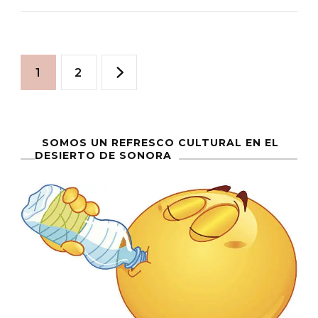
Escribe
La
Paginación
Historia
Página
Página
1
2
De
de
Nuestro
Tiempo
entradas
SOMOS UN REFRESCO CULTURAL EN EL
DESIERTO DE SONORA