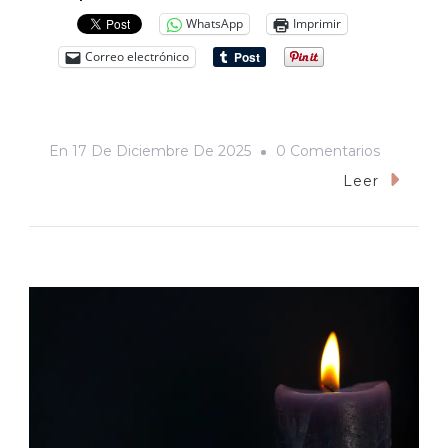
WhatsApp
Imprimir
Correo electrónico
En
En
17 De Diciembre De 2025
0 Comentarios
Roja
Leer
Como
La
Sangre
Del
Toro