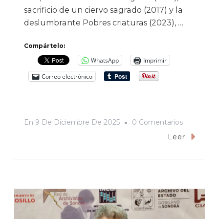
sacrificio de un ciervo sagrado (2017) y la
deslumbrante Pobres criaturas (2023), …
Compártelo:
WhatsApp
Imprimir
Correo electrónico
En
En
9 De Diciembre De 2025
0 Comentarios
«Bugonia»
Leer
(2025):
Humor
Negro,
Crítica
Social