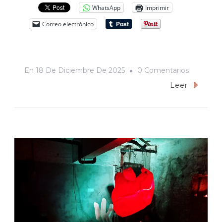
WhatsApp
Imprimir
Correo electrónico
En
En
18 De Diciembre De 2025
0 Comentarios
«Jay
Leer
Kelly»
(2025),
Una
Película
Que
Mira
Hacia
Adentro