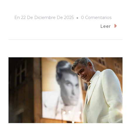
En
En
22 De Diciembre De 2025
0 Comentarios
Regalo
Leer
De
Navidad