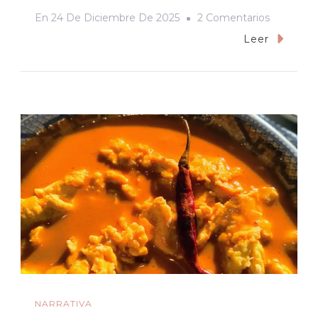
En
En
24 De Diciembre De 2025
2 Comentarios
Los
Leer
Maestros
De
La
Precarie
NARRATIVA