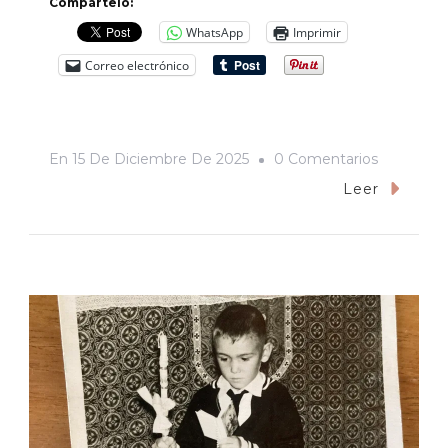
Compártelo:
WhatsApp
Imprimir
Correo electrónico
En
En
15 De Diciembre De 2025
0 Comentarios
Adviento,
Leer
1885