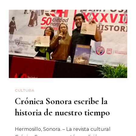
La
Sociedad
Sonorense
De
Historia,
En
Mi
Opinión,
Debiera
Incluir…»:
CULTURA
Ignacio
Crónica Sonora escribe la
Almada
Bay
historia de nuestro tiempo
Hermosillo, Sonora. – La revista cultural