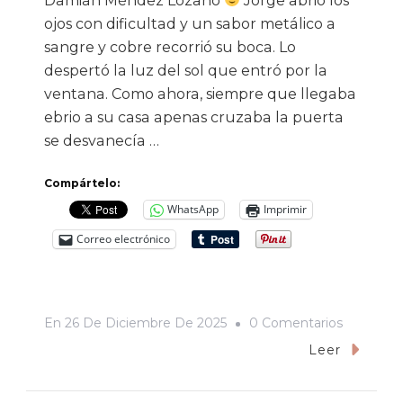
Damián Méndez Lozano
Jorge abrió los
ojos con dificultad y un sabor metálico a
sangre y cobre recorrió su boca. Lo
despertó la luz del sol que entró por la
ventana. Como ahora, siempre que llegaba
ebrio a su casa apenas cruzaba la puerta
se desvanecía …
Compártelo:
WhatsApp
Imprimir
Correo electrónico
En
En
26 De Diciembre De 2025
0 Comentarios
Fango
Leer