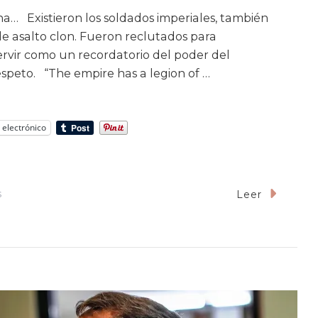
a… Existieron los soldados imperiales, también
e asalto clon. Fueron reclutados para
ervir como un recordatorio del poder del
speto. “The empire has a legion of …
 electrónico
En
s
Leer
Eres
Más
Inútil
Que
Un
Stormtrooper