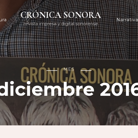
CRÓNICA SONORA
ura
Narrativ
revista impresa y digital sonorense
MES
diciembre 201