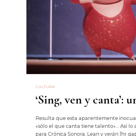
CULTURA
‘Sing, ven y canta’: u
Resulta que esta aparentemente inocua p
«sólo el que canta tiene talento»… Así lo
para Crónica Sonora. Lean y verán [hr ga