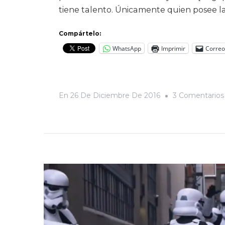
tiene talento. Únicamente quien posee la 
Compártelo:
WhatsApp
Imprimir
Correo
En
26 De Diciembre De 2016
3 Comentarios