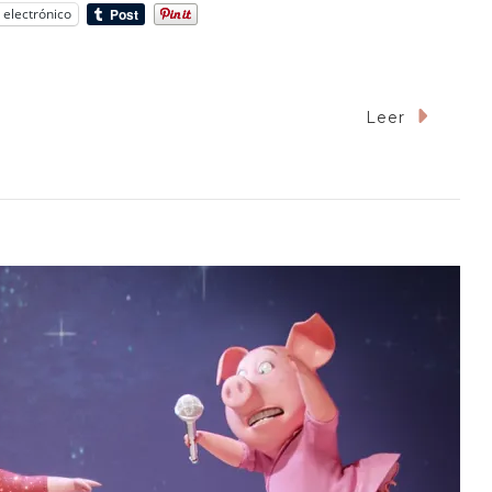
 electrónico
En
Leer
Sueño
Semilúcido