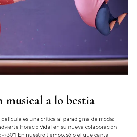
n musical a lo bestia
elícula es una crítica al paradigma de moda:
 advierte Horacio Vidal en su nueva colaboración
p=»30″] En nuestro tiempo, sólo el que canta