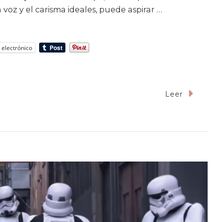
voz y el carisma ideales, puede aspirar …
 electrónico
En
Leer
‘Sing,
Ven
Y
Canta’:
Un
Musical
A
Lo