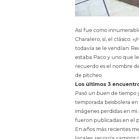
Así fue como innumerable
Charalero, sí, el clásico:
todavía se le vendían. R
estaba Paco y uno que le
recuerdo es el nombre del
de pitcheo.
Los últimos 3 encuentr
Pasó
un buen
de tiempo y
temporada beisbolera en 
imágenes perdidas en mi a
fueron publicadas en el p
En años más recientes me
locales; recorría campos 