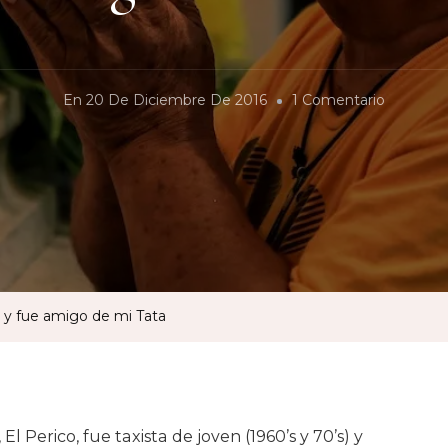
En
En
20 De Diciembre De 2016
1 Comentario
El
Charaler
Era
Mi
Camarad
Y
Fue
a y fue amigo de mi Tata
Amigo
De
Mi
Tata
El Perico, fue taxista de joven (1960’s y 70’s) y