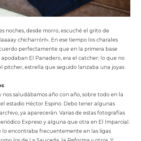
s noches, desde morro, escuché el grito de
 «¡Haaaay chicharrón!». En ese tiempo los charales
ecuerdo perfectamente que en la primera base
 apodaban El Panadero, era el catcher; lo que no
 pitcher, estrella que seguido lanzaba una joyas
os
 nos saludábamos año con año, sobre todo en la
el estadio Héctor Espino. Debo tener algunas
rchivo, ya aparecerán. Varias de estas fotografías
eriódico Expreso y alguna que otra en El Imparcial.
 lo encontraba frecuentemente en las ligas
como los de La Sauceda, la Reforma y otros. Y