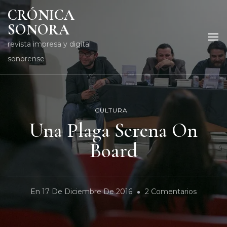
CRÓNICA
SONORA
revista impresa y digital
sonorense
CULTURA
Una Plaga Serena On
Board
En
En
17 De Diciembre De 2016
2 Comentarios
Una
Plaga