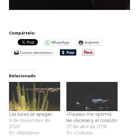
Compártelo:
WhatsApp
Imprimir
Correo electrónico
Relacionado
Las luces se apagan
«Fisuras» me oprimió
9 de noviembre de
las vísceras y el corazón
2020
27 de abril de 2018
En «Narrativa»
En «Cultura»