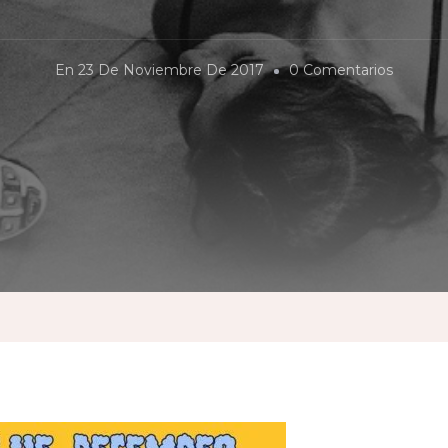
En
En
23 De Noviembre De 2017
0 Comentarios
Una
Socieda
Dispues
A
Crecer