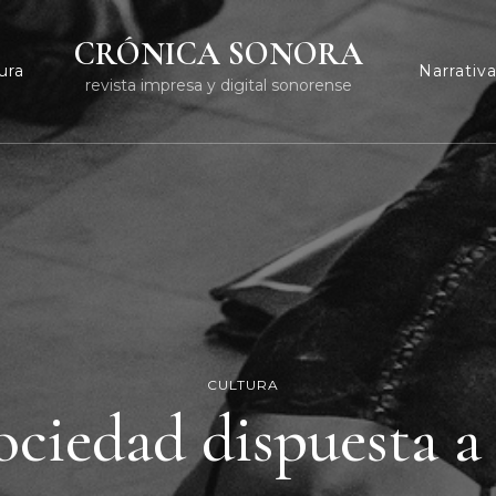
CRÓNICA SONORA
ura
Narrativ
revista impresa y digital sonorense
CULTURA
ciedad dispuesta a