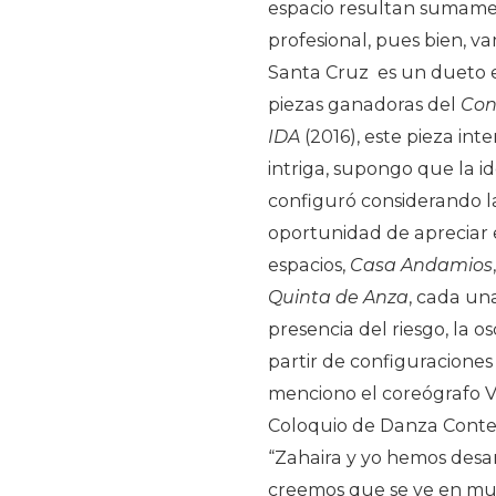
espacio resultan sumame
profesional, pues bien, v
Santa Cruz es un dueto e
piezas ganadoras del
Con
IDA
(2016), este pieza int
intriga, supongo que la 
configuró considerando la
oportunidad de apreciar e
espacios,
Casa Andamios
Quinta de Anza
, cada un
presencia del riesgo, la o
partir de configuracione
menciono el coreógrafo V
Coloquio de Danza Conte
“Zahaira y yo hemos desa
creemos que se ve en muc