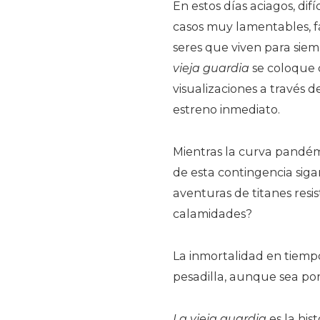
En estos días aciagos, difí
casos muy lamentables, fa
seres que viven para siem
vieja guardia
se coloque 
visualizaciones a través 
estreno inmediato.
Mientras la curva pandém
de esta contingencia sigan
aventuras de titanes resis
calamidades?
La inmortalidad en tiempo
pesadilla, aunque sea p
La vieja guardia
es la his