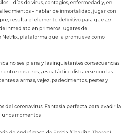
ciles – días de virus, contagios, enfermedad y, en
llecimientos – hablar de inmortalidad, jugar con
pre, resulta el elemento definitivo para que
La
de inmediato en primeros lugares de
de Netflix, plataforma que la promueve como
ica no sea plana y las inquietantes consecuencias
 entre nosotros, ¿es catártico distraerse con las
tentes a armas, vejez, padecimientos, pestes y
s del coronavirus. Fantasía perfecta para evadir la
or unos momentos.
toria de Andrómaca de Escitia (Charlize Theron),