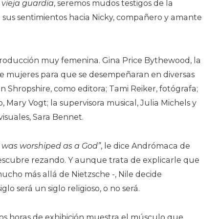
 vieja guardia
, seremos mudos testigos de la
 sus sentimientos hacia Nicky, compañero y amante
roducción muy femenina. Gina Price Bythewood, la
de mujeres para que se desempeñaran en diversas
in Shropshire, como editora; Tami Reiker, fotógrafa;
, Mary Vogt; la supervisora musical, Julia Michels y
visuales, Sara Bennet.
 was worshiped as a God”
, le dice Andrómaca de
descubre rezando. Y aunque trata de explicarle que
 mucho más allá de Nietzsche -, Nile decide
glo será un siglo religioso, o no será.
dos horas de exhibición muestra el músculo que