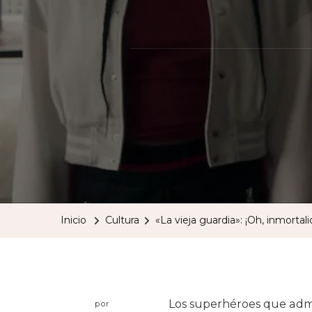
Inicio
Cultura
«La vieja guardia»: ¡Oh, inmorta
Los superhéroes que adm
por