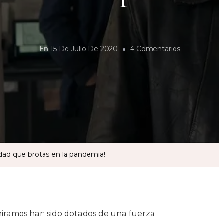
En
En
15 De Julio De 2020
4 Comentarios
«La
Vieja
Guardia»:
¡Oh,
Inmortalid
Que
Brotas
lidad que brotas en la pandemia!
En
La
Pandemia!
iramos han sido dotados de una fuerza