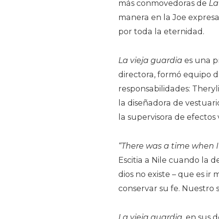
más conmovedoras de
La
manera en la Joe expresa
por toda la eternidad.
La vieja guardia
es una p
directora, formó equipo 
responsabilidades: Theryl
la diseñadora de vestuario
la supervisora de efectos 
“There was a time when I
Escitia a Nile cuando la 
dios no existe – que es ir
conservar su fe. Nuestro si
La vieja guardia
, en sus 