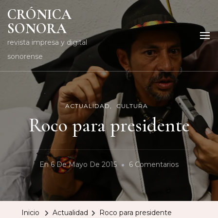
CRÓNICA
SONORA
revista impresa y digital
sonorense
ACTUALIDAD
CULTURA
Roco para presidente
En
En
6 De Mayo De 2015
6 Comentarios
Roco
Para
Presidente
Inicio
Actualidad
Roco para presidente