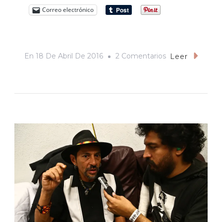
Correo electrónico
En
En
18 De Abril De 2016
2 Comentarios
Leer
A
Un
Sonorense
No
Lo
Hacen
Pendejo.
O
De
Cómo
La