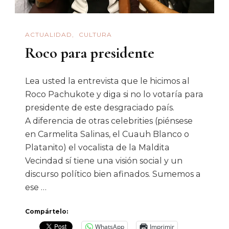
Cultura
Regional
ACTUALIDAD
CULTURA
Echa
Roco para presidente
Por
La
Borda
Lea usted la entrevista que le hicimos al
Roco Pachukote y diga si no lo votaría para
La
presidente de este desgraciado país.
«verdad
A diferencia de otras celebrities (piénsese
Histórica»
en Carmelita Salinas, el Cuauh Blanco o
Sobre
Platanito) el vocalista de la Maldita
El
Vecindad sí tiene una visión social y un
Caso
discurso político bien afinados. Sumemos a
Ayotzinapa
ese …
Compártelo:
WhatsApp
Imprimir