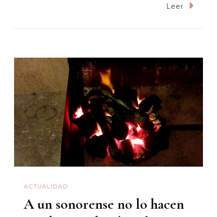
Ayotzinap
Leer
“Esta
Lucha
Le
Pertenec
Al
Mundo”
ACTUALIDAD
A un sonorense no lo hacen