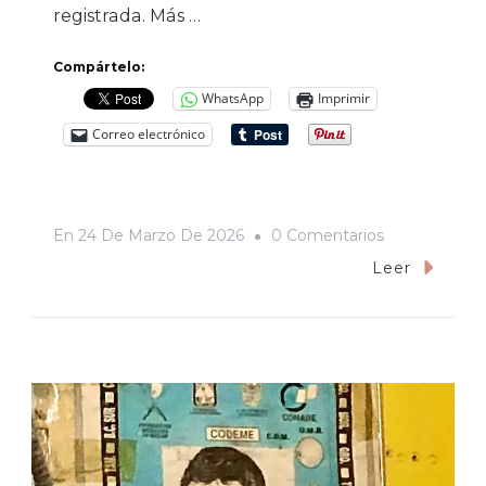
registrada. Más …
Compártelo:
WhatsApp
Imprimir
Correo electrónico
En
En
24 De Marzo De 2026
0 Comentarios
Base
Leer
De
Datos
Del
Feminicidio
En
Sonora,