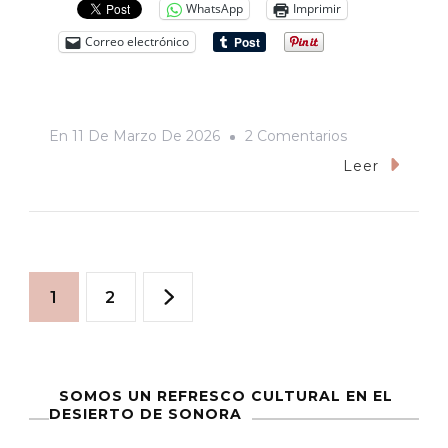
WhatsApp
Imprimir
Correo electrónico
En
En
11 De Marzo De 2026
2 Comentarios
«Cerros
Leer
Los
Viejos»,
O
Paginación
El
Página
Página
1
2
Increíble
de
Regreso
De
entradas
SOMOS UN REFRESCO CULTURAL EN EL
Los
DESIERTO DE SONORA
Tigres