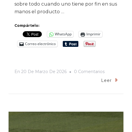
sobre todo cuando uno tiene por fin en sus
manos el producto …
Compártelo:
WhatsApp
Imprimir
Correo electrónico
En
En
20 De Marzo De 2026
0 Comentarios
Iván
Leer