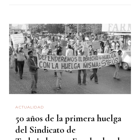
Beisbol
Vence
Al
Imperio:
Deporte,
Política
Y
Destino
Manifiesto
En
El
ACTUALIDAD
Clásico
50 años de la primera huelga
Mundial
2026
del Sindicato de