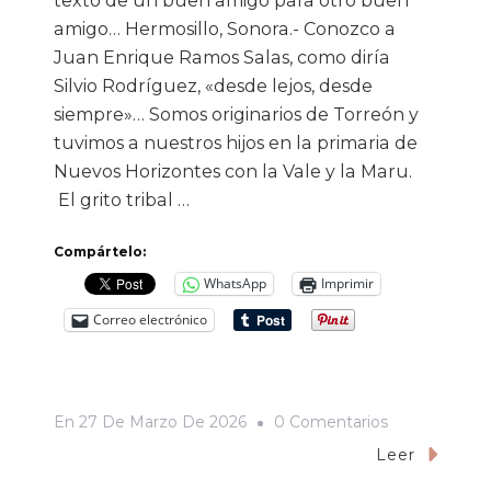
texto de un buen amigo para otro buen
amigo… Hermosillo, Sonora.- Conozco a
Juan Enrique Ramos Salas, como diría
Silvio Rodríguez, «desde lejos, desde
siempre»… Somos originarios de Torreón y
tuvimos a nuestros hijos en la primaria de
Nuevos Horizontes con la Vale y la Maru.
El grito tribal …
Compártelo:
WhatsApp
Imprimir
Correo electrónico
En
En
27 De Marzo De 2026
0 Comentarios
Mi
Leer
Amigo