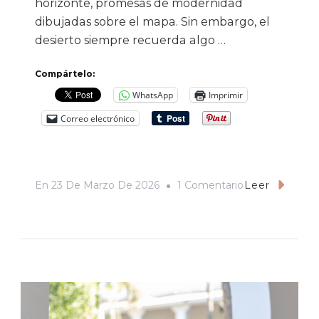
horizonte, promesas de modernidad
dibujadas sobre el mapa. Sin embargo, el
desierto siempre recuerda algo …
Compártelo:
WhatsApp
Imprimir
Correo electrónico
En
En
23 De Marzo De 2026
1 Comentario
Leer
Una
Paradoja
En
El
Desierto