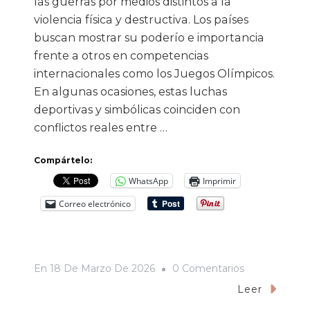
las guerras por medios distintos a la
violencia física y destructiva. Los países
buscan mostrar su poderío e importancia
frente a otros en competencias
internacionales como los Juegos Olímpicos.
En algunas ocasiones, estas luchas
deportivas y simbólicas coinciden con
conflictos reales entre …
Compártelo:
WhatsApp
Imprimir
Correo electrónico
En
En
18 De Marzo De 2026
0 Comentarios
Cuando
Leer
El