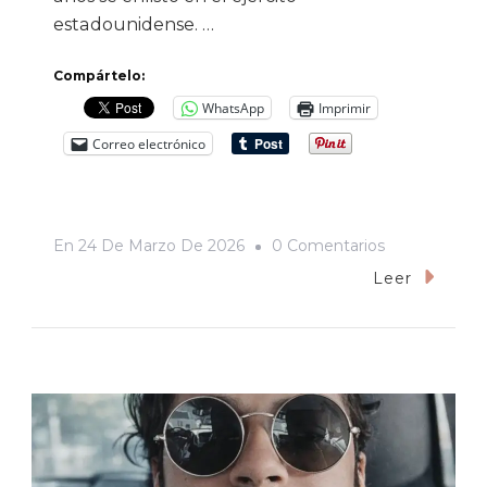
estadounidense. …
Compártelo:
WhatsApp
Imprimir
Correo electrónico
En
En
24 De Marzo De 2026
0 Comentarios
Volar
Leer
En
Mil
Pedazos