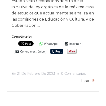
Estado sean reconocidos dentro de la
iniciativa de ley orgánica de la máxima casa
de estudios que actualmente se analiza en
las comisiones de Educación y Cultura, y de
Gobernación …
Compártelo:
WhatsApp
Imprimir
Correo electrónico
En
En
21 De Febrero De 2023
0 Comentarios
Atienden
Leer
Diputados
Propuesta
De