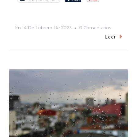
En
En
14 De Febrero De 2023
0 Comentarios
Congreso
Leer
De
Sonora
Realiza
Parlamento
Abierto
Con
La
Comunidad
Universitaria
De
La