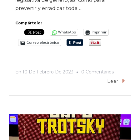
legislativa de género, así como para
prevenir y erradicar toda …
Compártelo:
WhatsApp
Imprimir
Correo electrónico
En
En
10 De Febrero De 2023
0 Comentarios
Se
Leer
Abre
Convocatori
Del
Quinto
Parlamento
De