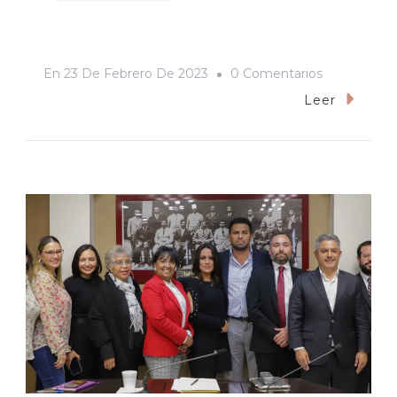
En
En
23 De Febrero De 2023
0 Comentarios
Aprueba
Leer
Congreso
Nueva
Normativid
Para
La
Universidad
De
Sonora