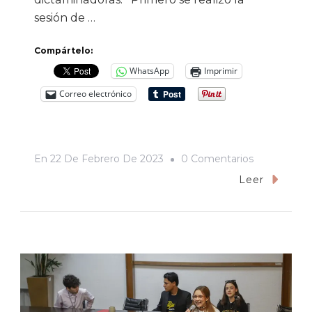
sesión de …
Compártelo:
WhatsApp
Imprimir
Correo electrónico
En
En
22 De Febrero De 2023
0 Comentarios
Realizan
Leer
Sesiones
De
Parlamento
Abierto
Comisiones
De