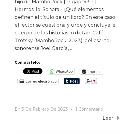
hijo de MamboRock [hr gap=»30″]
Hermosillo, Sonora.- ¿Qué elementos
definen el título de un libro? En este caso
el lector se cuestiona y urde y concluye: el
cuerpo de las historias lo dictan. Café
Trotsky (MamboRock, 2023), del escritor
sonorense Joel García, …
Compártelo:
WhatsApp
Imprimir
Correo electrónico
En
En
3 De Febrero De 2023
1 Comentario
Para
Leer
Leer