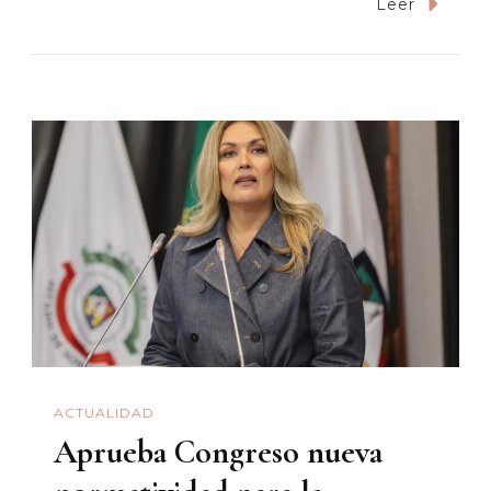
«La
Leer
Ballena»:
Sordidez
Y
Belleza
En
Un
Mismo
Film
ACTUALIDAD
Aprueba Congreso nueva