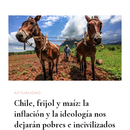
Café
Trotsky
Se
Requiere
La
Lejanía
De
Los
Prejuicios,
La
Disposición
ACTUALIDAD
De
Chile, frijol y maíz: la
Regresar
A
inflación y la ideología nos
La
dejarán pobres e incivilizados
Adolescencia