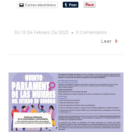
Correo electrónico
En
En
13 De Febrero De 2023
0 Comentarios
El
Leer
Amor
Es
Un
Arma
De
Destrucción
Anímica