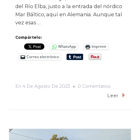
del Río Elba, justo a la entrada del nórdico
Mar Báltico, aquí en Alemania. Aunque tal
vez esas …
Compártelo:
WhatsApp
Imprimir
Correo electrónico
En
En
4 De Agosto De 2023
0 Comentarios
Los
Leer
Beatles
(y
Un
Sonorense)