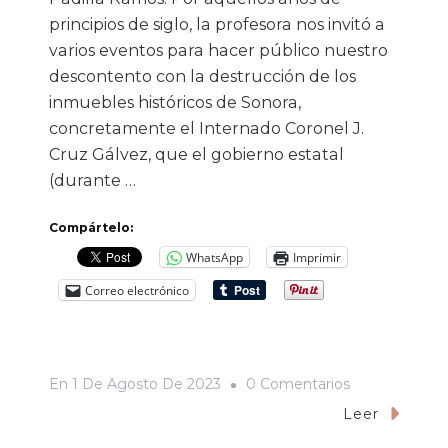
principios de siglo, la profesora nos invitó a
varios eventos para hacer público nuestro
descontento con la destrucción de los
inmuebles históricos de Sonora,
concretamente el Internado Coronel J.
Cruz Gálvez, que el gobierno estatal
(durante …
Compártelo:
WhatsApp
Imprimir
Correo electrónico
En
En
1 De Agosto De 2023
0 Comentarios
Ciudades
Leer
Sin