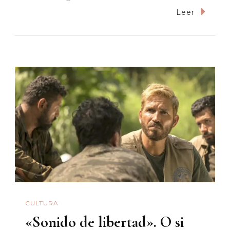
Xóchitl:
Leer
La
Candidata
Nonata
Del
Frente
Conservador
CULTURA
«Sonido de libertad». O si