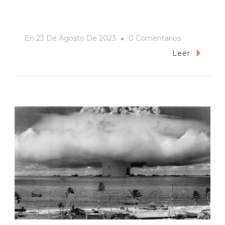
En
En
23 De Agosto De 2023
0 Comentarios
«Sonido
Leer
De
Libertad».
O
Si
Eres
Blanquito,
¡a
Huevo
Que
Eres
Bueno!