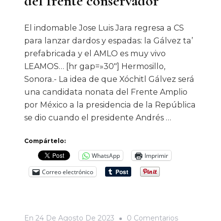
del frente conservador
El indomable Jose Luis Jara regresa a CS
para lanzar dardos y espadas: la Gálvez ta’
prefabricada y el AMLO es muy vivo
LEAMOS… [hr gap=»30″] Hermosillo,
Sonora.- La idea de que Xóchitl Gálvez será
una candidata nonata del Frente Amplio
por México a la presidencia de la República
se dio cuando el presidente Andrés …
Compártelo:
WhatsApp
Imprimir
Correo electrónico
En
En
24 De Agosto De 2023
0 Comentarios