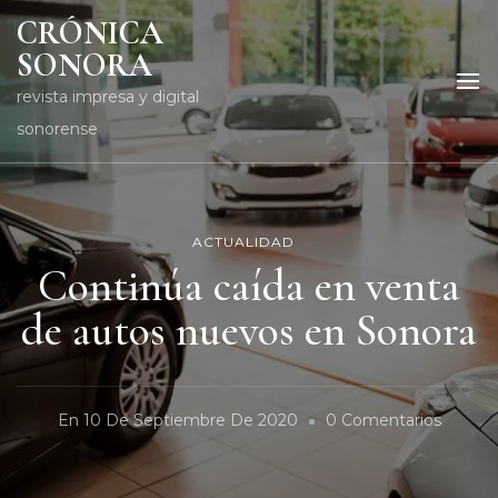
CRÓNICA
SONORA
revista impresa y digital
sonorense
ACTUALIDAD
Continúa caída en venta
de autos nuevos en Sonora
En
En
10 De Septiembre De 2020
0 Comentarios
Contin
Caída