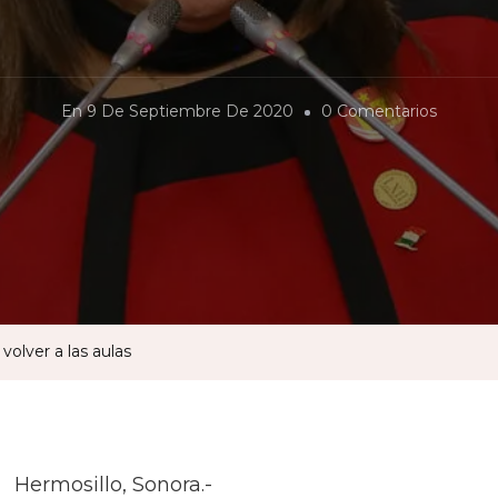
En
En
9 De Septiembre De 2020
0 Comentarios
Se
Pronunc
Diputad
Por
Volver
A
Las
volver a las aulas
Aulas
Hermosillo, Sonora.-