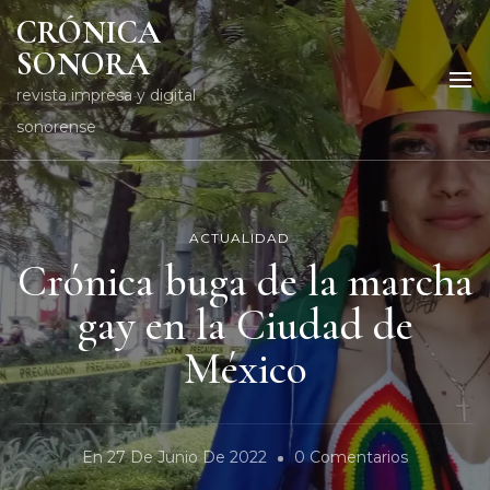
CRÓNICA
SONORA
revista impresa y digital
sonorense
ACTUALIDAD
Crónica buga de la marcha
gay en la Ciudad de
México
En
En
27 De Junio De 2022
0 Comentarios
Crónica