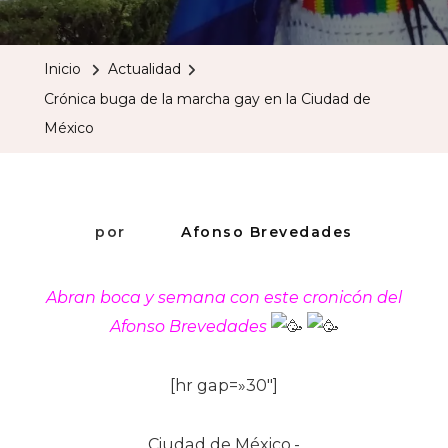
Buga
De
Inicio
Actualidad
La
Crónica buga de la marcha gay en la Ciudad de
Marcha
México
Gay
En
La
Ciudad
por
Afonso Brevedades
De
México
Abran boca y semana con este cronicón del
Afonso Brevedades
[hr gap=»30″]
Ciudad de México.-