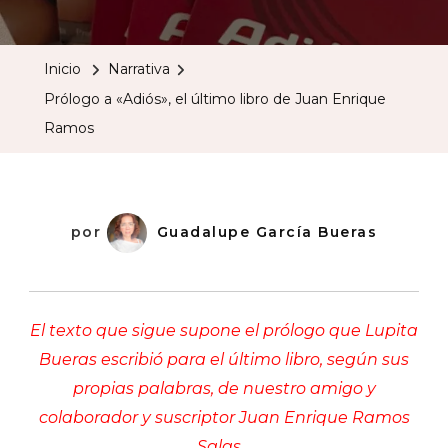
A
«Adiós»,
Inicio
Narrativa
El
Prólogo a «Adiós», el último libro de Juan Enrique
Último
Ramos
Libro
De
Juan
Enrique
por
Guadalupe García Bueras
Ramos
El texto que sigue supone el prólogo que Lupita
Bueras escribió para el último libro, según sus
propias palabras, de nuestro amigo y
colaborador y suscriptor Juan Enrique Ramos
Salas…