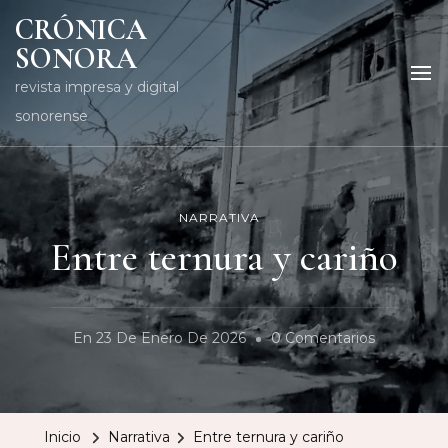
CRÓNICA
SONORA
revista impresa y digital
sonorense
NARRATIVA
Entre ternura y cariño
En
En
23 De Enero De 2026
0 Comentarios
Entre
Ternura
Y
Inicio
Narrativa
Entre ternura y cariño