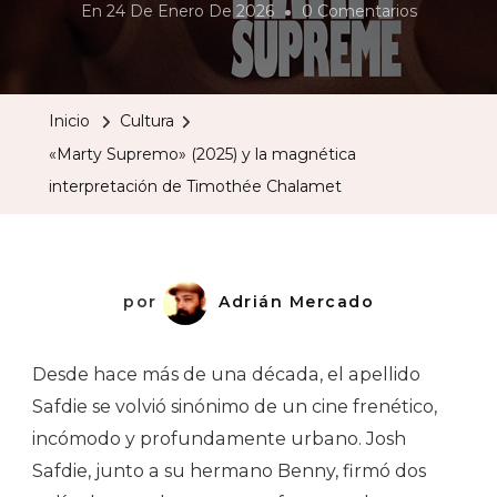
En
En
24 De Enero De 2026
0 Comentarios
«Marty
Supremo»
(2025)
Inicio
Cultura
Y
«Marty Supremo» (2025) y la magnética
La
interpretación de Timothée Chalamet
Magnétic
Interpreta
De
Timothée
por
Adrián Mercado
Chalamet
Desde hace más de una década, el apellido
Safdie se volvió sinónimo de un cine frenético,
incómodo y profundamente urbano. Josh
Safdie, junto a su hermano Benny, firmó dos