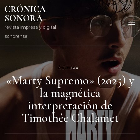
CRÓNICA
SONORA
revista impresa y digital
sonorense
CULTURA
«Marty Supremo» (2025) y
la magnética
interpretación de
Timothée Chalamet