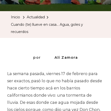
(te)
Llueve
Inicio
Actualidad
En
Cuando (te) llueve en casa… Agua, goles y
Casa…
recuerdos
Agua,
Goles
Y
Recuerdos
por
Alí Zamora
La semana pasada, viernes 17 de febrero para
ser exactos, pasó lo que no había pasado desde
hace cierto tiempo acá en los barrios
californianos donde vivo: una tormenta de
lluvia. De esas donde cae agua mojada desde
los cielos porque, como dijo una vez Don Chon,