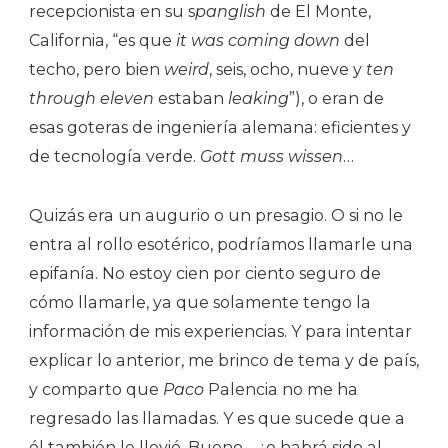
recepcionista en su s
panglish
de El Monte,
California, “es que
it was coming down
del
techo, pero bien
weird
, seis, ocho, nueve y
ten
through eleven
estaban
leaking
”), o eran de
esas goteras de ingeniería alemana: eficientes y
de tecnología verde.
Gott muss wissen
…
Quizás era un augurio o un presagio. O si no le
entra al rollo esotérico, podríamos llamarle una
epifanía. No estoy cien por ciento seguro de
cómo llamarle, ya que solamente tengo la
información de mis experiencias. Y para intentar
explicar lo anterior, me brinco de tema y de país,
y comparto que
Paco
Palencia no me ha
regresado las llamadas. Y es que sucede que a
él también le llovió. Bueno… ¿o habrá sido al