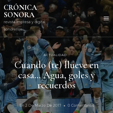
CRÓNICA
SONORA
revista impresa y digital
sonorense
ACTUALIDAD
Cuando (te) llueve en
casa… Agua, goles y
recuerdos
En
En
2 De Marzo De 2017
0 Comentarios
Cuando