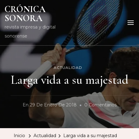
CRÓNICA
SONORA
revista impresa y digital
sonorense
ACTUALIDAD
Larga vida a su majestad
En
En
29 De Enero De 2018
0 Comentarios
Larga
Vida
A
Inicio
Actualidad
Larga vida a su majestad